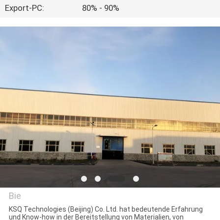
Export-PC:
80% - 90%
TRETEN
SIE
MIT
UNS
IN
VERBINDUNG
FORDERN
SIE EIN
ZITAT
Bie
SITEMAP
KSQ Technologies (Beijing) Co. Ltd. hat bedeutende Erfahrung
und Know-how in der Bereitstellung von Materialien, von