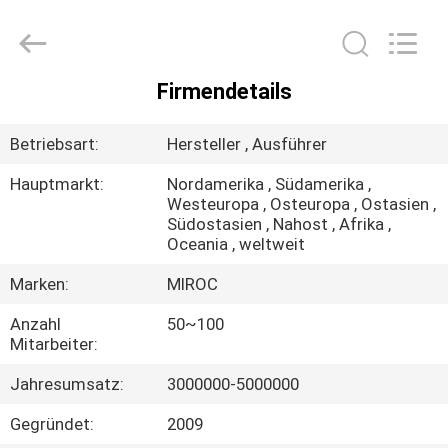
Technologies
(Beijing)
Co.
Ltd.
All
Rights
Firmendetails
Reserved.
HAUS
Betriebsart:
Hersteller , Ausführer
PRODUKTE
Hauptmarkt:
Nordamerika , Südamerika ,
Westeuropa , Osteuropa , Ostasien ,
Südostasien , Nahost , Afrika ,
ÜBER
Oceania , weltweit
UNS
Marken:
MIROC
Anzahl
50~100
FABRIK-
Mitarbeiter:
AUSFLUG
Jahresumsatz:
3000000-5000000
QUALITÄTSKONTROLLE
Gegründet:
2009