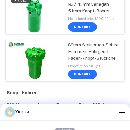
R32 45mm verlegen
51mm Knopf-Bohrer
Negotiated price MOQ:10pcs
KONTAKT
89mm Steinbruch-Spitze
Hammerr-Bohrgerät-
Faden-Knopf-Stückchen
Bergbau-T45
Nogotiation MOQ:1
KONTAKT
Knopf-Bohrer
R32 / Bohrgerät-Hartmetallbohrer des Felsen-R25 biss
Schaft-Piloten Adapter
Yingkai
Drift und Tunnelbau Pilot Adapter 12° Durchmesser 40mm für
große Schnittlöcher 35°