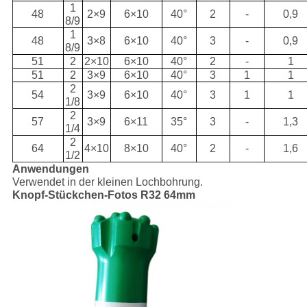
1
48
2×9
6×10
40°
2
-
0,9
8/9
1
48
3×8
6×10
40°
3
-
0,9
8/9
51
2
2×10
6×10
40°
2
-
1
51
2
3×9
6×10
40°
3
1
1
2
54
3×9
6×10
40°
3
1
1
1/8
2
57
3×9
6×11
35°
3
-
1,3
1/4
2
64
4×10
8×10
40°
2
-
1,6
1/2
Anwendungen
Verwendet in der kleinen Lochbohrung.
Knopf-Stückchen-Fotos R32 64mm