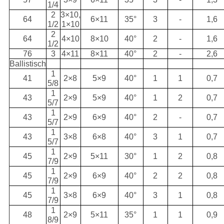
1/4
2
3×10,
64
6×11
35°
3
-
1,6
1/2
1×10
2
64
4×10
8×10
40°
2
-
1,6
1/2
76
3
4×11
8×11
40°
2
-
2,6
Ballistisch
1
41
2×8
5×9
40°
1
1
0,7
5/8
1
43
2×9
5×9
40°
1
2
0,7
5/7
1
43
2×9
6×9
40°
2
-
0,7
5/7
1
43
3×8
6×8
40°
3
1
0,7
5/7
1
45
2×9
5×11
30°
1
2
0,8
7/9
1
45
2×9
6×9
40°
2
2
0,8
7/9
1
45
3×8
6×9
40°
3
1
0,8
7/9
1
48
2×9
5×11
35°
1
1
0,9
8/9