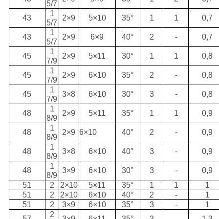
5/7
1
43
2×9
5×10
35°
1
1
0,7
5/7
1
43
2×9
6×9
40°
2
-
0,7
5/7
1
45
2×9
5×11
30°
1
1
0,8
7/9
1
45
2×9
6×10
35°
2
-
0,8
7/9
1
45
3×8
6×10
30°
3
-
0,8
7/9
1
48
2×9
5×11
35°
1
1
0,9
8/9
1
48
2×9
6×10
40°
2
-
0,9
8/9
1
48
3×8
6×10
40°
3
-
0,9
8/9
1
48
3×9
6×10
30°
3
-
0,9
8/9
51
2
2×10
5×11
35°
1
1
1
51
2
2×10
6×10
40°
2
-
1
51
2
3×9
6×10
35°
3
-
1
2
57
3×9
6×11
35°
3
-
1,3