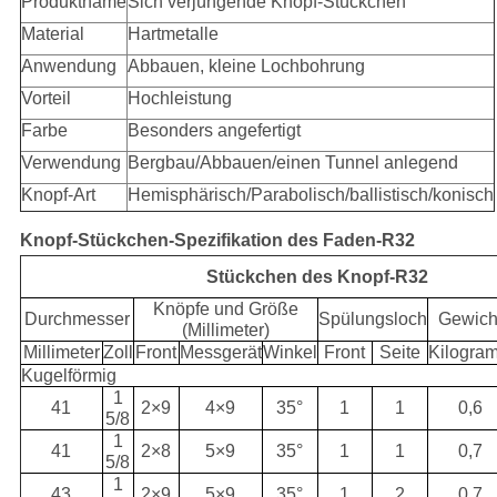
Produktname
Sich verjüngende Knopf-Stückchen
Material
Hartmetalle
Anwendung
Abbauen, kleine Lochbohrung
Vorteil
Hochleistung
Farbe
Besonders angefertigt
Verwendung
Bergbau/Abbauen/einen Tunnel anlegend
Knopf-Art
Hemisphärisch/Parabolisch/ballistisch/konisch
Knopf-Stückchen-Spezifikation des Faden-R32
Stückchen des Knopf-R32
Knöpfe und Größe
Durchmesser
Spülungsloch
Gewich
(Millimeter)
Millimeter
Zoll
Front
Messgerät
Winkel
Front
Seite
Kilogra
Kugelförmig
1
41
2×9
4×9
35°
1
1
0,6
5/8
1
41
2×8
5×9
35°
1
1
0,7
5/8
1
43
2×9
5×9
35°
1
2
0,7