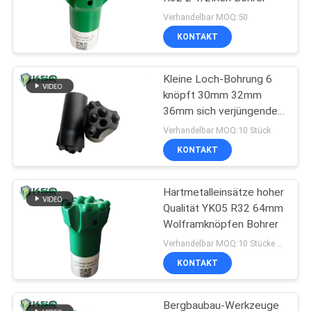
Verhandelbar MOQ:50
KONTAKT
Kleine Loch-Bohrung 6
knöpft 30mm 32mm
36mm sich verjüngenden
Knopf-Bohrer
Verhandelbar MOQ:10 Stück
KONTAKT
Hartmetalleinsätze hoher
Qualität YK05 R32 64mm
Wolframknöpfen Bohrer
Verhandelbar MOQ:10 Stücke Knopf-Stückchen-
KONTAKT
Bergbaubau-Werkzeuge