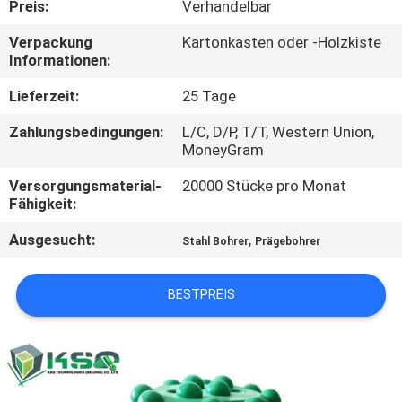
Preis:
Verhandelbar
TRETEN
Verpackung
Kartonkasten oder -Holzkiste
Informationen:
SIE
MIT
Lieferzeit:
25 Tage
UNS
Zahlungsbedingungen:
L/C, D/P, T/T, Western Union,
MoneyGram
IN
Versorgungsmaterial-
20000 Stücke pro Monat
VERBINDUNG
Fähigkeit:
Ausgesucht:
,
Stahl Bohrer
Prägebohrer
FORDERN
SIE EIN
BESTPREIS
ZITAT
SITEMAP