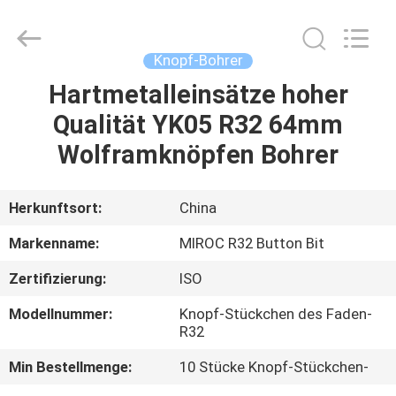
Technologies
(Beijing)
Co.
Ltd.
All
Knopf-Bohrer
Rights
Reserved.
Hartmetalleinsätze hoher
HAUS
Qualität YK05 R32 64mm
PRODUKTE
Wolframknöpfen Bohrer
ÜBER
Herkunftsort:
China
UNS
Markenname:
MIROC R32 Button Bit
Zertifizierung:
ISO
FABRIK-
Modellnummer:
Knopf-Stückchen des Faden-
AUSFLUG
R32
Min Bestellmenge:
10 Stücke Knopf-Stückchen-
QUALITÄTSKONTROLLE