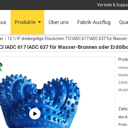
Vertrieb & Suppor
aus
Produkte
Über uns
Fabrik-Ausflug
Qua
er
12 1/4" dreikegelige Stückchen TCI IADC 617 IADC 637 für Wasse
TCI IADC 617 IADC 637 für Wasser-Brunnen oder Erdölb
Produ
Herkun
Marke
Zertif
Model
Zahl
Min B
Preis: