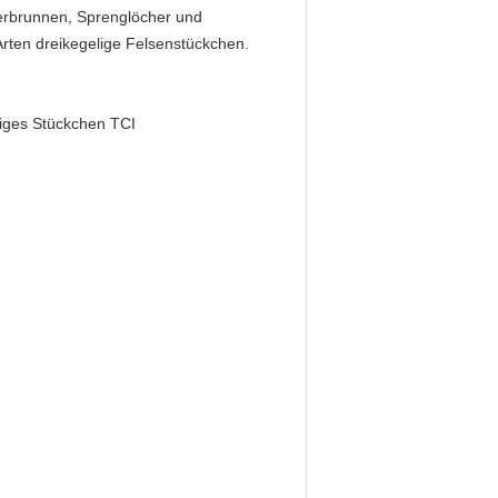
serbrunnen, Sprenglöcher und
 Arten dreikegelige Felsenstückchen.
liges Stückchen TCI