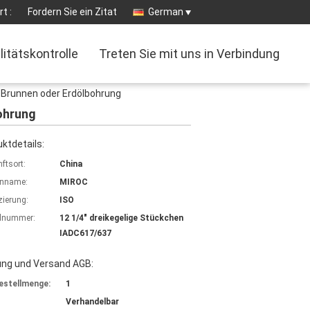
t :
Fordern Sie ein Zitat
German
litätskontrolle
Treten Sie mit uns in Verbindung
r-Brunnen oder Erdölbohrung
ohrung
ktdetails:
ftsort:
China
nname:
MIROC
izierung:
ISO
lnummer:
12 1/4" dreikegelige Stückchen
IADC617/637
ung und Versand AGB:
estellmenge:
1
Verhandelbar