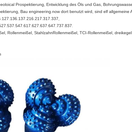
geoloical Prospektierung, Entwicklung des Öls und Gas, Bohrungswas
pektierung, Bau engineering.now dort benutzt wird, sind elf allgemeine
.127.136.137.216.217.317.337,
527.537.547.617.627.637.647.737.837.
ißel, Rollenmeißel, StahlzahnRollenmeißel, TCI-Rollenmeißel, dreikege
s