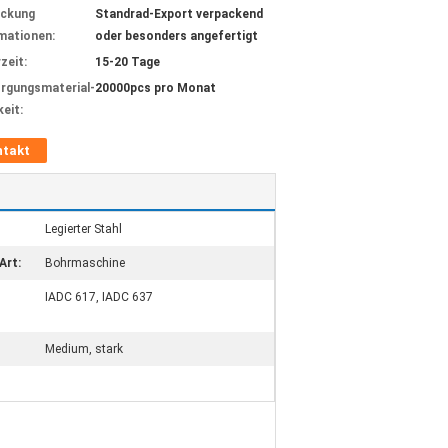
ackung
Standrad-Export verpackend
mationen:
oder besonders angefertigt
zeit:
15-20 Tage
rgungsmaterial-
20000pcs pro Monat
keit:
ntakt
Legierter Stahl
Art:
Bohrmaschine
IADC 617, IADC 637
Medium, stark