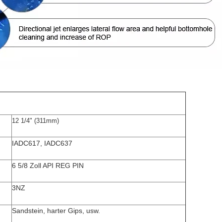
12 1/4" (311mm)
IADC617, IADC637
6 5/8 Zoll API REG PIN
3NZ
Sandstein, harter Gips, usw.