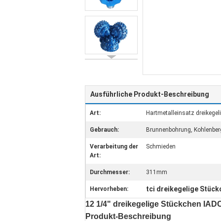
Ausführliche Produkt-Beschreibung
Art:
Hartmetalleinsatz dreikegel
Gebrauch:
Brunnenbohrung, Kohlenbergb
Verarbeitung der
Schmieden
Art:
Durchmesser:
311mm
tci dreikegelige Stüc
Hervorheben:
12 1/4" dreikegelige Stückchen IA
Produkt-Beschreibung