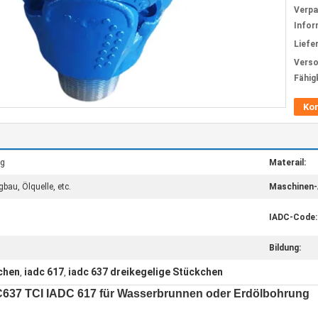
Verp
Infor
Liefer
Verso
Fähig
Ko
ig
Materail:
au, Ölquelle, etc.
Maschinen-
IADC-Code:
Bildung:
kchen
iadc 617
iadc 637 dreikegelige Stückchen
,
,
DC637 TCI IADC 617 für Wasserbrunnen oder Erdölbohrung