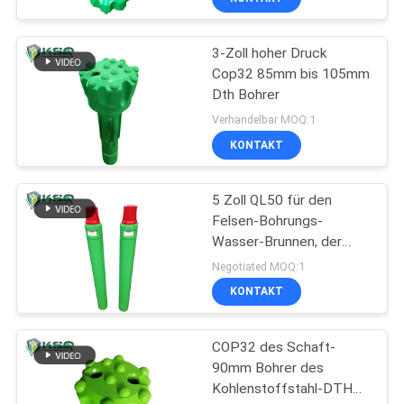
3-Zoll hoher Druck
Cop32 85mm bis 105mm
Dth Bohrer
Verhandelbar MOQ:1
KONTAKT
5 Zoll QL50 für den
Felsen-Bohrungs-
Wasser-Brunnen, der
hinunter den Hammer
Negotiated MOQ:1
des Loch-DTH gewinnt
KONTAKT
COP32 des Schaft-
90mm Bohrer des
Kohlenstoffstahl-DTH