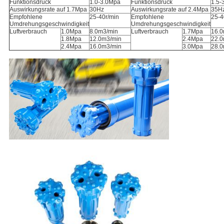
Funktionsdruck
1.0-3.0Mpa
Funktionsdruck
1.5-
Auswirkungsrate auf 1.7Mpa
30Hz
Auswirkungsrate auf 2.4Mpa
35H
Empfohlene
25-40r/min
Empfohlene
25-4
Umdrehungsgeschwindigkeit
Umdrehungsgeschwindigkeit
Luftverbrauch
1.0Mpa
8.0m3/min
Luftverbrauch
1.7Mpa
16.0
1.8Mpa
12.0m3/min
2.4Mpa
22.0
2.4Mpa
16.0m3/min
3.0Mpa
28.0