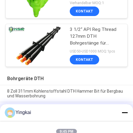
für Bergbau-und Bau-
Verhandelbar MOQ:1
Bohrung
KONTAKT
3 1/2“ API Reg Thread
127mm DTH
Bohrgestänge für
Wasserbrunnen und -
USD50-USD1000 MOQ:1pcs
c$starten
KONTAKT
Bohrgeräte DTH
8 Zoll 311mm Kohlenstoffstahl DTH Hammer Bit für Bergbau
und Wasserbohrung
QL50A-197mm DTH-Hammer-Knopfmeißel für hohe
Yingkai
Eindringgeschwindigkeit und korrosionsbeständiges
Bohrverfahren
273mm Flügelmeißel aus legiertem Stahl für
9:45 PM