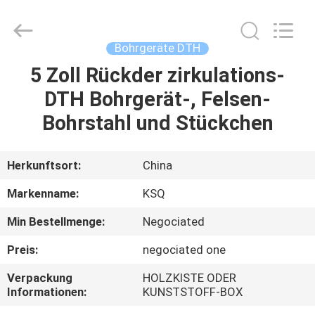
Technologies
(Beijing)
Co.
Ltd.
All
Bohrgeräte DTH
Rights
Reserved.
5 Zoll Rückder zirkulations-
HAUS
DTH Bohrgerät-, Felsen-
PRODUKTE
Bohrstahl und Stückchen
ÜBER
Herkunftsort:
China
UNS
Markenname:
KSQ
Min Bestellmenge:
Negociated
FABRIK-
Preis:
negociated one
AUSFLUG
Verpackung
HOLZKISTE ODER
Informationen:
KUNSTSTOFF-BOX
QUALITÄTSKONTROLLE