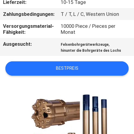
Lieferzeit:
10-15 Tage
TRETEN
Zahlungsbedingungen:
T / T, L / C, Western Union
SIE
Versorgungsmaterial-
10000 Piece / Pieces per
MIT
Fähigkeit:
Monat
UNS
Ausgesucht:
,
Felsenbohrgerätwerkzeuge
hinunter die Bohrgeräte des Lochs
IN
VERBINDUNG
BESTPREIS
FORDERN
SIE EIN
ZITAT
SITEMAP