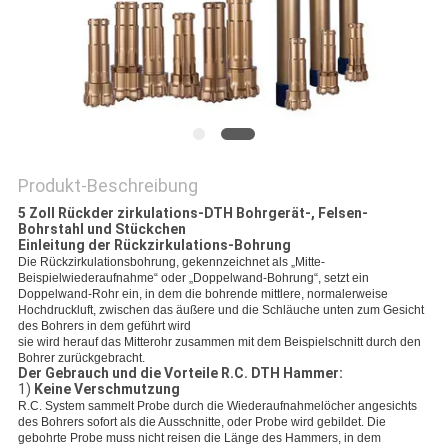
PRIVACY
POLICY
Produkt-Beschreibung
5 Zoll Rückder zirkulations-DTH Bohrgerät-, Felsen-
Bohrstahl und Stückchen
Einleitung der Rückzirkulations-Bohrung
Die Rückzirkulationsbohrung, gekennzeichnet als „Mitte-
Beispielwiederaufnahme“ oder „Doppelwand-Bohrung“, setzt ein
Doppelwand-Rohr ein, in dem die bohrende mittlere, normalerweise
Hochdruckluft, zwischen das äußere und die Schläuche unten zum Gesicht
des Bohrers in dem geführt wird
sie wird herauf das Mitterohr zusammen mit dem Beispielschnitt durch den
Bohrer zurückgebracht.
Der Gebrauch und die Vorteile R.C. DTH Hammer:
1)
Keine Verschmutzung
R.C. System sammelt Probe durch die Wiederaufnahmelöcher angesichts
des Bohrers sofort als die Ausschnitte, oder Probe wird gebildet. Die
gebohrte Probe muss nicht reisen die Länge des Hammers, in dem