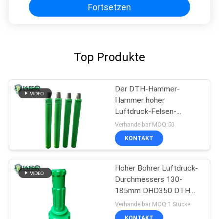
Fortsetzen
Top Produkte
Der DTH-Hammer-
Hammer hoher
Luftdruck-Felsen-
startender Wasser-
Verhandelbar MOQ:50
Brunnenbohrungs-DTH
KONTAKT
Hoher Bohrer Luftdruck-
Durchmessers 130-
185mm DHD350 DTH
für Felsen-Bohrung
Verhandelbar MOQ:1 Stücke
KONTAKT