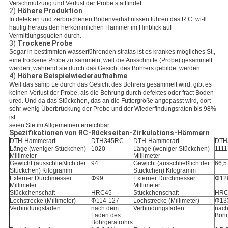
Verschmutzung und Verlust der Probe stattfindet.
2)
Höhere Produktion
In defekten und zerbrochenen Bodenverhältnissen führen das R.C. wi-ll
häufig heraus den herkömmlichen Hammer im Hinblick auf
Vermittlungsquoten durch.
3)
Trockene Probe
Sogar in bestimmten wasserführenden stratas ist es krankes mögliches St.,
eine trockene Probe zu sammeln, weil die Ausschnitte (Probe) gesammelt
werden, während sie durch das Gesicht des Bohrers gebildet werden.
4)
Höhere Beispielwiederaufnahme
Weil das samp Le durch das Gesicht des Bohrers gesammelt wird, gibt es
keinen Verlust der Probe, als die Bohrung durch defektes oder fract Boden
ured. Und da das Stückchen, das an die Futtergröße angepasst wird, dort
sehr wenig Überbrückung der Probe und der Wiederfindungsraten bis 98%
ist
seien Sie im Allgemeinen erreichbar.
Spezifikationen von RC-Rückseiten-Zirkulations-Hämmern
DTH-Hammerart
DTH345RC
DTH-Hammerart
DTH
Länge (weniger Stückchen)
1020
Länge (weniger Stückchen)
1111
Millimeter
Millimeter
Gewicht (ausschließlich der
94
Gewicht (ausschließlich der
66,5
Stückchen) Kilogramm
Stückchen) Kilogramm
Externer Durchmesser
Φ99
Externer Durchmesser
Φ12
Millimeter
Millimeter
Stückchenschaft
HRC45
Stückchenschaft
HRC
Lochstrecke (Millimeter)
Φ114-127
Lochstrecke (Millimeter)
Φ13
Verbindungsfaden
nach dem
Verbindungsfaden
nach
Faden des
Bohr
Bohrgerätrohrs