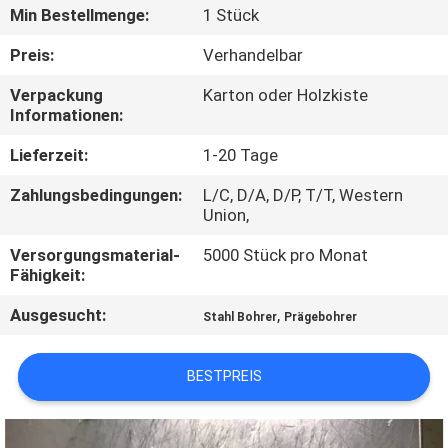
Min Bestellmenge:
1 Stück
TRETEN
Preis:
Verhandelbar
SIE
Verpackung
Karton oder Holzkiste
MIT
Informationen:
UNS
Lieferzeit:
1-20 Tage
IN
Zahlungsbedingungen:
L/C, D/A, D/P, T/T, Western
VERBINDUNG
Union,
Versorgungsmaterial-
5000 Stück pro Monat
FORDERN
Fähigkeit:
SIE EIN
Ausgesucht:
,
Stahl Bohrer
Prägebohrer
ZITAT
BESTPREIS
SITEMAP