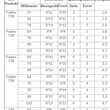
Produkt
Millimeter
Messgerät
Front
Seite
Front
Faden
57
5*11
3*10
1
1
1,6
T38
64
5*12
3*11
1
1
1,6
76
5*14
3*12
1
2
2,4
Faden
64
8*9
4*9
2
2
1,8
T38
76
8*11
4*10
2
2
2,6
89
8*12
6*11
2
2
3,3
102
8*13
6*12
2
2
4,7
Faden
64
6*10
4*9
0
3
1,7
T38
70
6*11
4*10
0
3
2,2
89
6*14
4*12
0
3
4,3
Faden
64
8*9
5*8
0
4
1,7
T38
70
8*10
5*9
0
4
2,2
76
8*11
5*10
0
4
2,7
89
8*12
6*11
0
4
3,3
102
8*13
6*12
0
4
4,7
T38
60
8*9
3*9
2
2
1,7