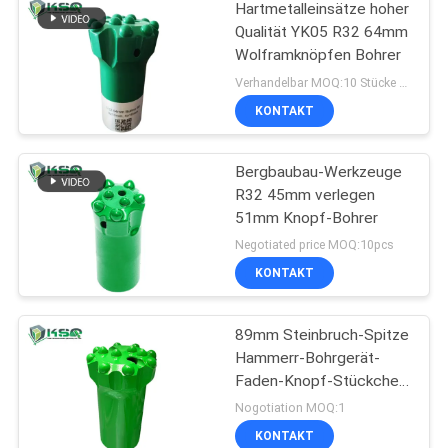
Hartmetalleinsätze hoher
Qualität YK05 R32 64mm
Wolframknöpfen Bohrer
Verhandelbar MOQ:10 Stücke Knopf-Stückchen-
KONTAKT
Bergbaubau-Werkzeuge
R32 45mm verlegen
51mm Knopf-Bohrer
Negotiated price MOQ:10pcs
KONTAKT
89mm Steinbruch-Spitze
Hammerr-Bohrgerät-
Faden-Knopf-Stückchen
Bergbau-T45
Nogotiation MOQ:1
KONTAKT