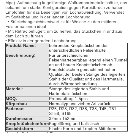
Mpa). Aufmachung kugelförmige Wolframhartmetalleinsätze, das
bekannt, um starke Konfiguration gegen Karbidbruch zu haben.
Empfohlen für das Beseitigen von Lochabweichung. Verwendet
im Stufenbau und in der langen Lochbohrung
. • Stückchengesichtsentwurf ist für Weiche zu den mittleren
Felsformationen ideal
• Mit Retrac beflügelt, um zu helfen, das Stückchen in und aus
dem Loch zu führen
• Effektiv in der geraden Lochbohrung
Produkt-Name:
bohrendes Knopfstückchen der
unterschiedlichen Felsenhärte
Beschreibung:
Für unterschiedlichen
Felsenhärtebergbau legend einen Tunnel
an und bauen Knopfstückchen ab
Knopfstückchen gemacht mit hoher
Qualität der besten Stange des legierten
Stahls der Qualität und des Hartmetalls,
durch Wärmebehandlung.
Material:
Stange des legierten Stahls und
Hartmetallstückchen
MOQ:
Probeauftrag 1-5pcs
Körperbau
Normaltyp und ziehen Art zurück
Fadenart
R25, R28, R32, R38, T38, T45, T51,
ST58, ST68
Durchmesser
32mm-152mm
Knopfstückchenform
Kugelförmig und ballistisch
Gesichtsform
Flache Form und Tropfen-Mitteform