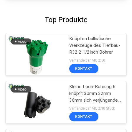
Top Produkte
Knöpfen ballistische
Werkzeuge des Tiefbau-
R32 2 1/2Inch Bohrer
Verhandelbar MOQ:50
KONTAKT
Kleine Loch-Bohrung 6
knöpft 30mm 32mm
36mm sich verjüngenden
Knopf-Bohrer
Verhandelbar MOQ:10 Stück
KONTAKT