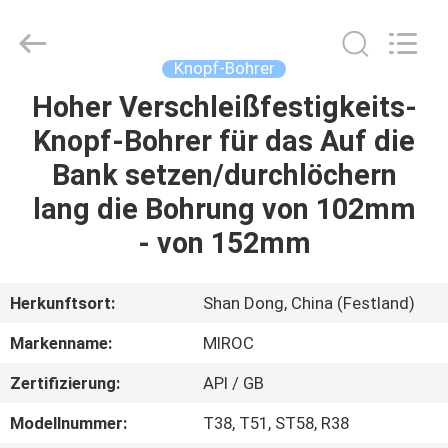
Technologies
(Beijing)
Co.
Ltd.
All
Knopf-Bohrer
Rights
Reserved.
Hoher Verschleißfestigkeits-
HAUS
Knopf-Bohrer für das Auf die
PRODUKTE
Bank setzen/durchlöchern
lang die Bohrung von 102mm
ÜBER
- von 152mm
UNS
Herkunftsort:
Shan Dong, China (Festland)
FABRIK-
Markenname:
MIROC
AUSFLUG
Zertifizierung:
API / GB
QUALITÄTSKONTROLLE
Modellnummer:
T38, T51, ST58, R38