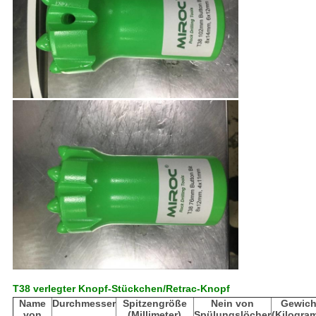
T38 verlegter Knopf-Stückchen/Retrac-Knopf
Name
Durchmesser
Spitzengröße
Nein von
Gewich
von
(Millimeter)
Spülungslöcher
(Kilogra