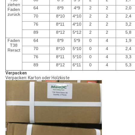
ziehen
64
8*9
4*9
2
2
2,0
Faden
zurück
70
8*10
4*10
2
2
2,4
76
8*11
4*10
2
2
3,2
89
8*12
5*12
2
2
5,8
Faden
64
8*9
5*9
0
4
1,9
T38
70
8*10
5*10
0
4
2,4
Reract
76
8*11
5*10
0
4
3,3
89
8*12
6*11
0
4
5,3
Verpacken
Verpacken: Karton oder Holzkiste