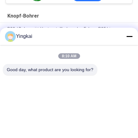
Knopf-Bohrer
R32 / Bohrgerät-Hartmetallbohrer des Felsen-R25 biss
Schaft-Piloten Adapter
Yingkai
Drift und Tunnelbau Pilot Adapter 12° Durchmesser 40mm für
große Schnittlöcher 35°
8:10 AM
Hartmetallbohrer-Stückchen-Schaft
Good day, what product are you looking for?
Beliebte Kategorien
Alle
Rock Bohrwerkzeuge
Bohrgeräte DTH
Knopf-Bohrer
DTH-Hämmer
Selbstbohrender 