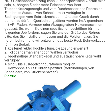
HDD-Felsenbohrwerkzeug kann kundenspezifische Gestalt mit 3
sein, 4, hängen 5 oder mehr Felsenbits von Ihrer
Truppenrückzugenergie und vom Durchmesser des Rohres ab.
Eine breite Auswahl von Schneidern ist verfügbar in
Bedingungen vom Softrockrecht zum härtesten Granit durch
bohren zu dürfen. Querbohrungsöffner werden im Allgemeinen
mit API-Faden, Vermeer oder Abzugsgraben-Hexenmaschinen
gepasst. So, wenn Sie einen spezifischen Lochöffner für Ihren
folgenden Job fordern, sagen Sie uns der Größe des Rohres
bitte, das Sie installieren müssen und die Felsformation, Sie
herein bohren, und wir entwerfen das beste Rock-Bohrwerkzeug
für Ihren Bedarf.
1. kosteneffektiv, Hochleistung, die Lösung erweitert
2. Tcl oder gemahlene tooch Wahlen verfügbar
3. regelmäßige Standardkegel und austauschbare Kegelwahl
verfügbar.
4. sind 3 bis 10 Kegelkonfigurationen möglich.
5. Gewohnheit bult zu Ihren Spezifikt. (Verbindungen, von
Schneidern, von Stückchenarten)
Pictrue