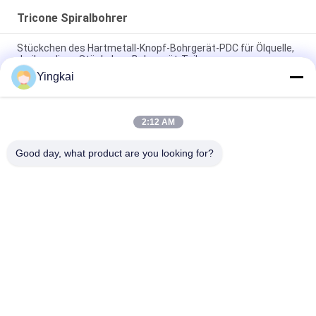
Tricone Spiralbohrer
Stückchen des Hartmetall-Knopf-Bohrgerät-PDC für Ölquelle,
dreikegeliges Stückchen-Bohrgerät-Teile
Yingkai
Blatt drei beflügelt Wasser-Brunnenbohrungs-drehende
Bohrköpfe für weiche Bildungen
2:12 AM
Blätter des Hartmetalleinsatz-3 wässern gut Stahldrehenden
Bohrkopf
Good day, what product are you looking for?
Beliebte Kategorien
Alle
Rock Bohrwerkzeuge
Bohrgeräte DTH
Knopf-Bohrer
DTH-Hämmer
Selbstbohrender 
DTH-Bohrer