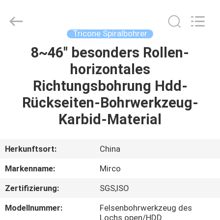
Technologies
(Beijing)
Co.
Ltd.
All
Tricone Spiralbohrer
Rights
Reserved.
8~46" besonders Rollen-
HAUS
horizontales
PRODUKTE
Richtungsbohrung Hdd-
Rückseiten-Bohrwerkzeug-
ÜBER
Karbid-Material
UNS
Herkunftsort:
China
FABRIK-
Markenname:
Mirco
AUSFLUG
Zertifizierung:
SGS,ISO
QUALITÄTSKONTROLLE
Modellnummer:
Felsenbohrwerkzeug des
Lochs open/HDD