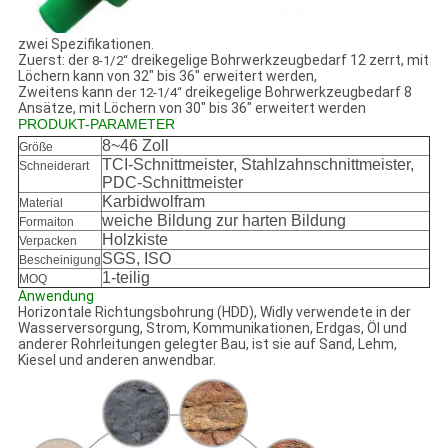
zwei Spezifikationen.
Zuerst: der
dreikegelige Bohrwerkzeugbedarf 12 zerrt, mit
8-1/2“
Löchern kann von 32" bis 36" erweitert werden,
Zweitens kann
dreikegelige Bohrwerkzeugbedarf 8
der 12-1/4“
Ansätze, mit Löchern von 30" bis 36" erweitert werden
PRODUKT-PARAMETER
8~46 Zoll
Größe
TCI-Schnittmeister, Stahlzahnschnittmeister,
Schneiderart
PDC-Schnittmeister
Karbidwolfram
Material
weiche Bildung zur harten Bildung
Formaiton
Holzkiste
Verpacken
SGS, ISO
Bescheinigung
1-teilig
MOQ
Anwendung
Horizontale Richtungsbohrung (HDD), Widly verwendete in der
Wasserversorgung, Strom, Kommunikationen, Erdgas, Öl und
anderer Rohrleitungen gelegter Bau, ist sie auf Sand, Lehm,
Kiesel und anderen anwendbar.