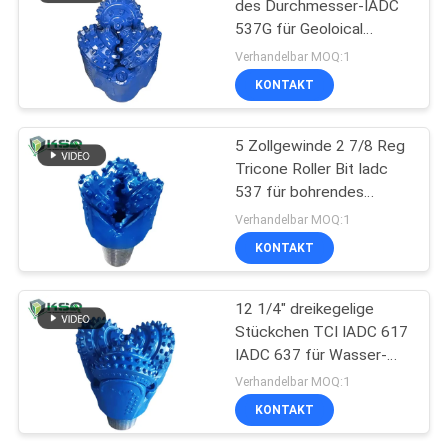
des Durchmesser-IADC
537G für Geoloical
Prospektierung
Verhandelbar MOQ:1
KONTAKT
5 Zollgewinde 2 7/8 Reg
Tricone Roller Bit Iadc
537 für bohrendes
Wasser Wells
Verhandelbar MOQ:1
KONTAKT
12 1/4" dreikegelige
Stückchen TCI IADC 617
IADC 637 für Wasser-
Brunnen oder
Verhandelbar MOQ:1
Erdölbohrung
KONTAKT