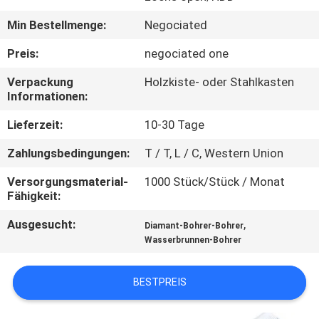
Min Bestellmenge:
Negociated
TRETEN
SIE
Preis:
negociated one
MIT
Verpackung
Holzkiste- oder Stahlkasten
Informationen:
UNS
IN
Lieferzeit:
10-30 Tage
VERBINDUNG
Zahlungsbedingungen:
T / T, L / C, Western Union
Versorgungsmaterial-
1000 Stück/Stück / Monat
FORDERN
Fähigkeit:
SIE EIN
Ausgesucht:
,
Diamant-Bohrer-Bohrer
Wasserbrunnen-Bohrer
ZITAT
BESTPREIS
SITEMAP