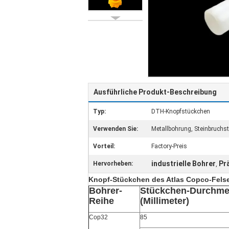
Ausführliche Produkt-Beschreibung
Typ:
DTH-Knopfstückchen
Verwenden Sie:
Metallbohrung, Steinbruchst
Vorteil:
Factory-Preis
industrielle Bohrer
Pr
Hervorheben:
,
Knopf-Stückchen des Atlas Copco-Fels
Bohrer-
Stückchen-Durchme
Reihe
(Millimeter)
Cop32
85