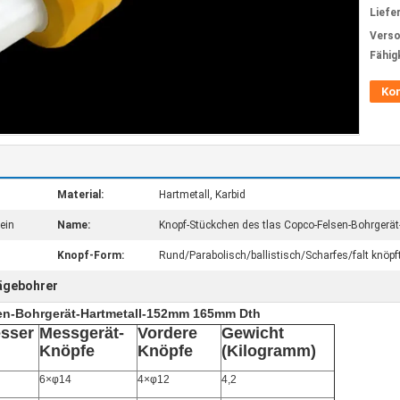
Liefer
Verso
Fähig
Ko
Material:
Hartmetall, Karbid
ein
Name:
Knopf-Stückchen des tlas Copco-Felsen-Bohrger
Knopf-Form:
Rund/Parabolisch/ballistisch/Scharfes/falt knöpf
ägebohrer
en-Bohrgerät-Hartmetall-152mm 165mm Dth
sser
Messgerät-
Vordere
Gewicht
Knöpfe
Knöpfe
(Kilogramm)
6×φ14
4×φ12
4,2