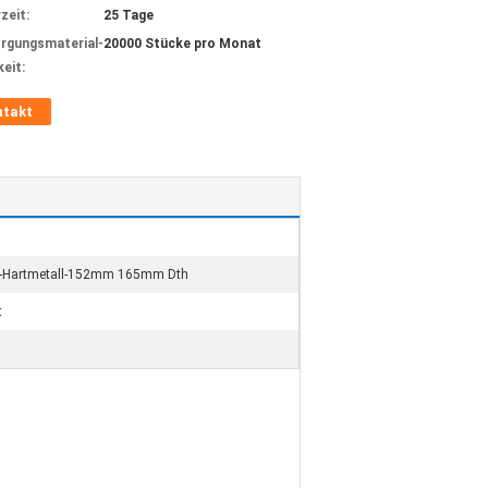
zeit:
25 Tage
rgungsmaterial-
20000 Stücke pro Monat
keit:
ntakt
ät-Hartmetall-152mm 165mm Dth
t