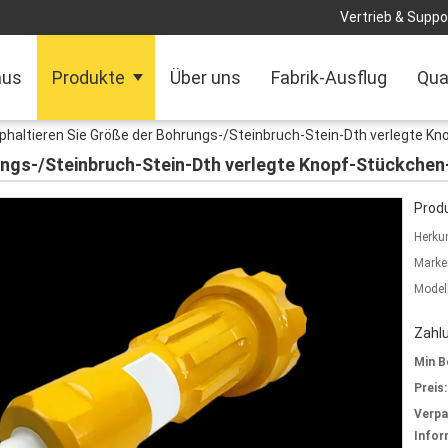
Vertrieb & Suppor
aus
Produkte
Über uns
Fabrik-Ausflug
Qua
phaltieren Sie Größe der Bohrungs-/Steinbruch-Stein-Dth verlegt
rungs-/Steinbruch-Stein-Dth verlegte Knopf-Stückc
Produ
Herkun
Marke
Model
Zahl
Min B
Preis:
Verp
Infor