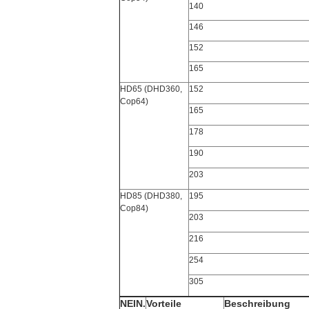
140
146
152
165
HD65 (DHD360,
152
Cop64)
165
178
190
203
HD85 (DHD380,
195
Cop84)
203
216
254
305
NEIN.
Vorteile
Beschreibung