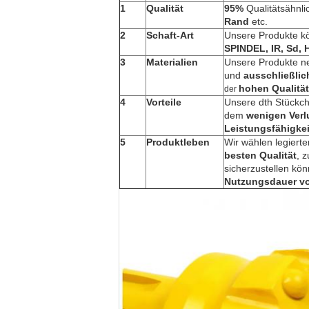
1
Qualität
95%
Qualitätsähnli
Rand
etc.
2
Schaft-Art
Unsere Produkte k
SPINDEL, IR, Sd, 
3
Materialien
Unsere Produkte 
und
ausschließlic
hohen Qualitä
der
4
Vorteile
Unsere dth Stückch
dem
wenigen Verl
Leistungsfähigkei
5
Produktleben
Wir wählen legierte
besten Qualität
, 
sicherzustellen kö
Nutzungsdauer vo