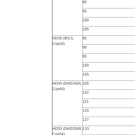
90
95
100
105
HD35 (IR3.5,
85
Cop34)
90
95
100
105
HD45 (DHD340A,
105
Cop44)
110
115
120
127
HD55 (DHD350R,
133
Cop54)