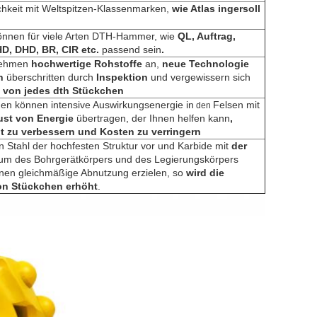
chkeit mit Weltspitzen-Klassenmarken,
wie Atlas ingersoll
önnen für viele Arten DTH-Hammer, wie
QL, Auftrag,
HD, DHD, BR, CIR etc.
passend sein
.
nehmen
hochwertige Rohstoffe
an,
neue Technologie
h
überschritten durch
Inspektion
und vergewissern sich
t von jedes dth Stückchen
en können intensive Auswirkungsenergie in
Felsen mit
den
ust von Energie
übertragen, der Ihnen helfen kann
,
t zu verbessern und Kosten zu verringern
n Stahl der hochfesten Struktur vor und Karbide mit
der
zum des Bohrgerätkörpers und des Legierungskörpers
nnen gleichmäßige Abnutzung erzielen, so
wird die
n Stückchen erhöht
.