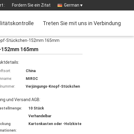
t :
Fordern Sie ein Zitat
German
litätskontrolle
Treten Sie mit uns in Verbindung
e Knopf-Stückchen-152mm 165mm
hen-152mm 165mm
ktdetails:
ftsort:
China
nname:
MIROC
lnummer:
Verjüngungs-Knopf-Stückchen
ung und Versand AGB:
estellmenge:
10 Stück
Verhandelbar
ackung
Kartonkasten oder -Holzkiste
mationen: