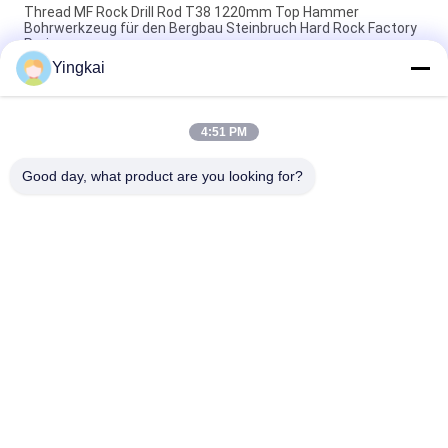
Thread MF Rock Drill Rod T38 1220mm Top Hammer
Bohrwerkzeug für den Bergbau Steinbruch Hard Rock Factory
Preis
Yingkai
445mm COP 131 T38 Drifting Shank Adapter Hochfestigkeits-
Legierungsstahl für hydraulische Felsbohrungen
4:51 PM
Hochwertige R32-R32-Kupplungshülse für Top-Hammer-
Gesteinsbohrrohr-Gewindeverbindungshersteller
Good day, what product are you looking for?
Beliebte Kategorien
Alle
Rock Bohrwerkzeuge
Bohrgeräte DTH
Knopf-Bohrer
DTH-Hämmer
Selbstbohrender 
DTH-Bohrer
Ankerbolzen