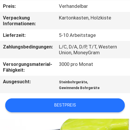
Preis:
Verhandelbar
TRETEN
Verpackung
Kartonkasten, Holzkiste
SIE
Informationen:
MIT
Lieferzeit:
5-10 Arbeitstage
UNS
Zahlungsbedingungen:
L/C, D/A, D/P, T/T, Western
IN
Union, MoneyGram
VERBINDUNG
Versorgungsmaterial-
3000 pro Monat
Fähigkeit:
FORDERN
Ausgesucht:
,
Steinbohrgeräte
Gewinnende Bohrgeräte
SIE EIN
ZITAT
BESTPREIS
SITEMAP