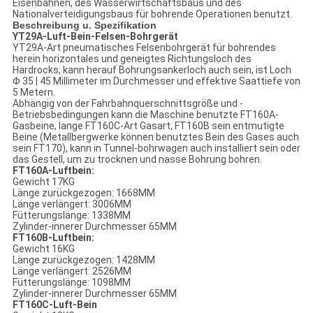
Eisenbahnen, des Wasserwirtschaftsbaus und des
Nationalverteidigungsbaus für bohrende Operationen benutzt.
Beschreibung u. Spezifikation
YT29A-Luft-Bein-Felsen-Bohrgerät
YT29A-Art pneumatisches Felsenbohrgerät für bohrendes
herein horizontales und geneigtes Richtungsloch des
Hardrocks, kann herauf Bohrungsankerloch auch sein, ist Loch
Φ 35 | 45 Millimeter im Durchmesser und effektive Saattiefe von
5 Metern.
Abhängig von der Fahrbahnquerschnittsgröße und -
Betriebsbedingungen kann die Maschine benutzte FT160A-
Gasbeine, lange FT160C-Art Gasart, FT160B sein entmutigte
Beine (Metallbergwerke können benutztes Bein des Gases auch
sein FT170), kann in Tunnel-bohrwagen auch installiert sein oder
das Gestell, um zu trocknen und nasse Bohrung bohren.
FT160A-Luftbein:
Gewicht 17KG
Länge zurückgezogen: 1668MM
Länge verlängert: 3006MM
Fütterungslänge: 1338MM
Zylinder-innerer Durchmesser 65MM
FT160B-Luftbein:
Gewicht 16KG
Länge zurückgezogen: 1428MM
Länge verlängert: 2526MM
Fütterungslänge: 1098MM
Zylinder-innerer Durchmesser 65MM
FT160C-Luft-Bein