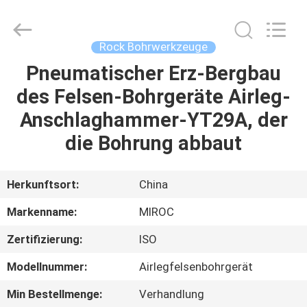
Technologies
(Beijing)
Co.
Ltd.
All
Rock Bohrwerkzeuge
Rights
Reserved.
Pneumatischer Erz-Bergbau
HAUS
des Felsen-Bohrgeräte Airleg-
PRODUKTE
Anschlaghammer-YT29A, der
die Bohrung abbaut
ÜBER
UNS
Herkunftsort:
China
Markenname:
MIROC
FABRIK-
Zertifizierung:
ISO
AUSFLUG
Modellnummer:
Airlegfelsenbohrgerät
QUALITÄTSKONTROLLE
Min Bestellmenge:
Verhandlung