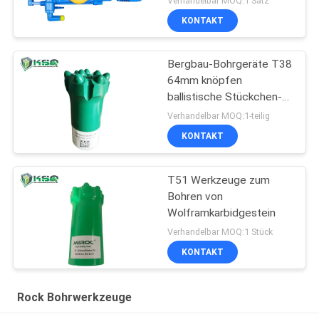
Verhandelbar MOQ:1 Satz
KONTAKT
Bergbau-Bohrgeräte T38
64mm knöpfen
ballistische Stückchen-
Felsen-Bohrung
Verhandelbar MOQ:1-teilig
KONTAKT
T51 Werkzeuge zum
Bohren von
Wolframkarbidgestein
Verhandelbar MOQ:1 Stück
KONTAKT
Rock Bohrwerkzeuge