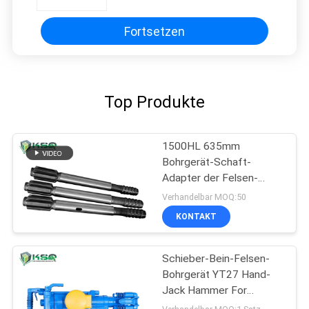
Bohrung abbaut
Fortsetzen
Top Produkte
1500HL 635mm
Bohrgerät-Schaft-
Adapter der Felsen-
Bohrgerät-635mm
Verhandelbar MOQ:50
KONTAKT
Schieber-Bein-Felsen-
Bohrgerät YT27 Hand-
Jack Hammer For
Construction Sites