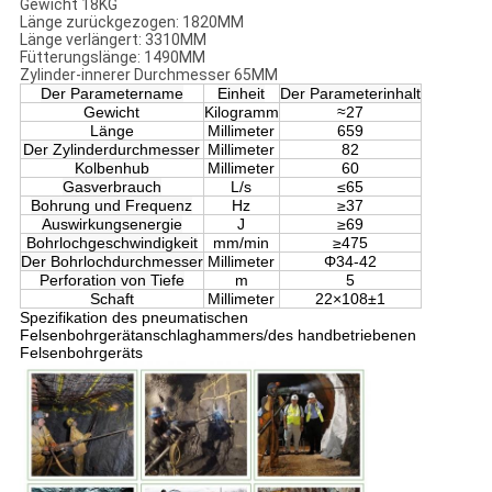
Gewicht 18KG
Länge zurückgezogen: 1820MM
Länge verlängert: 3310MM
Fütterungslänge: 1490MM
Zylinder-innerer Durchmesser 65MM
Der Parametername
Einheit
Der Parameterinhalt
Gewicht
Kilogramm
≈27
Länge
Millimeter
659
Der Zylinderdurchmesser
Millimeter
82
Kolbenhub
Millimeter
60
Gasverbrauch
L/s
≤65
Bohrung und Frequenz
Hz
≥37
Auswirkungsenergie
J
≥69
Bohrlochgeschwindigkeit
mm/min
≥475
Der Bohrlochdurchmesser
Millimeter
Φ34-42
Perforation von Tiefe
m
5
Schaft
Millimeter
22×108±1
Spezifikation des pneumatischen
Felsenbohrgerätanschlaghammers/des handbetriebenen
Felsenbohrgeräts