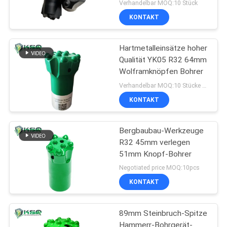
Knopf-Bohrer
Verhandelbar MOQ:10 Stück
KONTAKT
Hartmetalleinsätze hoher
Qualität YK05 R32 64mm
Wolframknöpfen Bohrer
Verhandelbar MOQ:10 Stücke Knopf-Stückchen-
KONTAKT
Bergbaubau-Werkzeuge
R32 45mm verlegen
51mm Knopf-Bohrer
Negotiated price MOQ:10pcs
KONTAKT
89mm Steinbruch-Spitze
Hammerr-Bohrgerät-