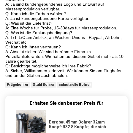
A: Ja sind kundengebundenes Logo und Entwurf auf
Massenproduktion verfügbar.
Q: Kann ich die Farben wählen?
A: Ja ist kundengebundene Farbe verfügbar.
Q: Was ist die Lieferfrist?
A: Eine Woche für Probe, 15-30days für Massenproduktion.
Q: Was ist die Zahlungsbedingung?
A: T/T, L/C am Anblick, an Western Unions-, Paypal-, Ali-Lohn,
Wechat etc.
Q: Kann ich Ihnen vertrauen?
A: Absolut sicher. Wir sind berühmte Firma im
Porzellanlieferanten. Wir hatten auf diesem Gebiet mehr als 10
Jahre gearbeitet.
Q: Besichtige möglicherweise ich Ihre Fabrik?
A: Sicher, Willkommen jederzeit. Wir können Sie am Flughafen
und an der Station auch abholen.
Prägebohrer
Stahl Bohrer
industrielle Bohrer
Erhalten Sie den besten Preis für
Bergbau45mm Bohrer 32mm
Knopf-R32 8 Knöpfe, die sich
verjüngenden Felsen-Bohrer