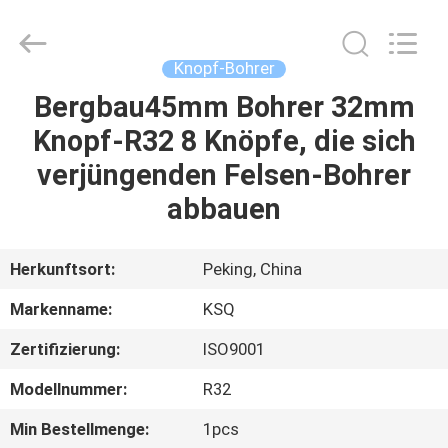
Technologies
(Beijing)
Co.
Ltd.
All
Knopf-Bohrer
Rights
Reserved.
Bergbau45mm Bohrer 32mm
HAUS
Knopf-R32 8 Knöpfe, die sich
PRODUKTE
verjüngenden Felsen-Bohrer
abbauen
ÜBER
UNS
Herkunftsort:
Peking, China
Markenname:
KSQ
FABRIK-
Zertifizierung:
ISO9001
AUSFLUG
Modellnummer:
R32
QUALITÄTSKONTROLLE
Min Bestellmenge:
1pcs