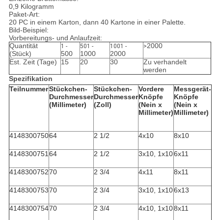
0,9 Kilogramm
Paket-Art:
20 PC in einem Karton, dann 40 Kartone in einer Palette.
Bild-Beispiel:
Vorbereitungs- und Anlaufzeit:
Quantität
2000
1 -
501 -
1001 -
>
(Stück)
500
1000
2000
Est. Zeit (Tage)
15
20
30
Zu verhandelt
werden
Spezifikation
Teilnummer
Stückchen-
Stückchen-
Vordere
Messgerät-
Durchmesser
Durchmesser
Knöpfe
Knöpfe
(Millimeter)
(Zoll)
(Nein x
(Nein x
Millimeter)
Millimeter)
4148300750
64
2 1/2
4x10
8x10
4148300751
64
2 1/2
3x10, 1x10
6x11
4148300752
70
2 3/4
4x11
8x11
4148300753
70
2 3/4
3x10, 1x10
6x13
4148300754
70
2 3/4
4x10, 1x10
8x11