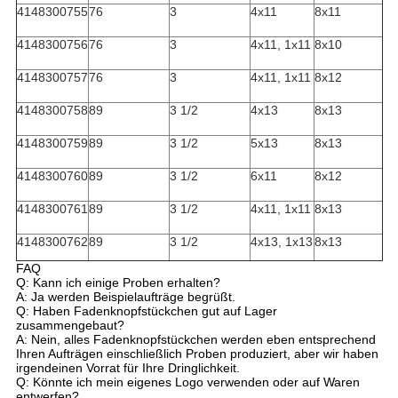
4148300755
76
3
4x11
8x11
4148300756
76
3
4x11, 1x11
8x10
4148300757
76
3
4x11, 1x11
8x12
4148300758
89
3 1/2
4x13
8x13
4148300759
89
3 1/2
5x13
8x13
4148300760
89
3 1/2
6x11
8x12
4148300761
89
3 1/2
4x11, 1x11
8x13
4148300762
89
3 1/2
4x13, 1x13
8x13
FAQ
Q: Kann ich einige Proben erhalten?
A: Ja werden Beispielaufträge begrüßt.
Q: Haben Fadenknopfstückchen gut auf Lager
zusammengebaut?
A: Nein, alles Fadenknopfstückchen werden eben entsprechend
Ihren Aufträgen einschließlich Proben produziert, aber wir haben
irgendeinen Vorrat für Ihre Dringlichkeit.
Q: Könnte ich mein eigenes Logo verwenden oder auf Waren
entwerfen?