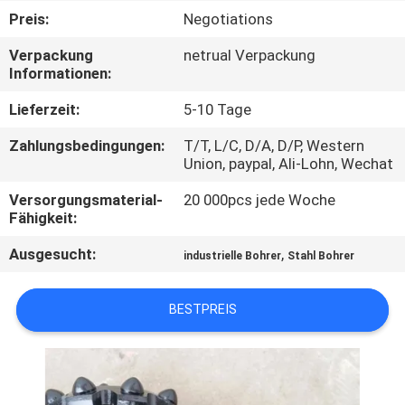
Preis:
Negotiations
TRETEN
Verpackung
netrual Verpackung
SIE
Informationen:
MIT
Lieferzeit:
5-10 Tage
UNS
Zahlungsbedingungen:
T/T, L/C, D/A, D/P, Western
IN
Union, paypal, Ali-Lohn, Wechat
VERBINDUNG
Versorgungsmaterial-
20 000pcs jede Woche
Fähigkeit:
FORDERN
Ausgesucht:
,
industrielle Bohrer
Stahl Bohrer
SIE EIN
ZITAT
BESTPREIS
SITEMAP