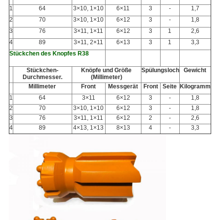
1
64
3×10, 1×10
6×11
3
-
1,7
2
70
3×10, 1×10
6×12
3
-
1,8
3
76
3×11, 1×11
6×12
3
1
2,6
4
89
3×11, 2×11
6×13
3
1
3,3
Stückchen des Knopfes R38
Stückchen-
Knöpfe und Größe
Spülungsloch
Gewicht
Durchmesser.
(Millimeter)
Millimeter
Front
Messgerät
Front
Seite
Kilogramm
1
64
3×11
6×12
3
-
1,8
2
70
3×10, 1×10
6×12
3
-
1,8
3
76
3×11, 1×11
6×12
2
-
2,6
4
89
4×13, 1×13
8×13
4
-
3,3