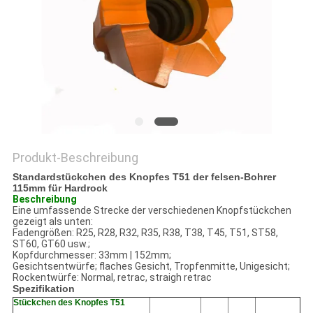
PRIVACY
POLICY
Produkt-Beschreibung
Standardstückchen des Knopfes T51 der felsen-Bohrer
115mm für Hardrock
Beschreibung
Eine umfassende Strecke der verschiedenen Knopfstückchen
gezeigt als unten:
Fadengrößen: R25, R28, R32, R35, R38, T38, T45, T51, ST58,
ST60, GT60 usw.;
Kopfdurchmesser: 33mm | 152mm;
Gesichtsentwürfe; flaches Gesicht, Tropfenmitte, Unigesicht;
Rockentwürfe: Normal, retrac, straigh retrac
Spezifikation
Stückchen des Knopfes T51