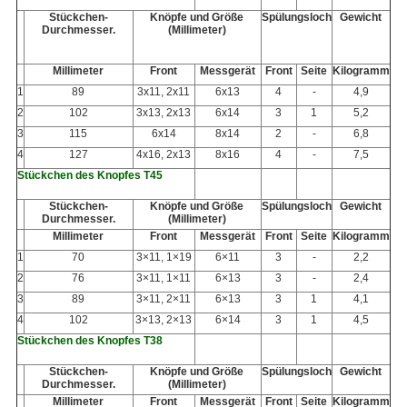
Stückchen-
Knöpfe und Größe
Spülungsloch
Gewicht
Durchmesser.
(Millimeter)
Millimeter
Front
Messgerät
Front
Seite
Kilogramm
1
89
3x11, 2x11
6x13
4
-
4,9
2
102
3x13, 2x13
6x14
3
1
5,2
3
115
6x14
8x14
2
-
6,8
4
127
4x16, 2x13
8x16
4
-
7,5
Stückchen des Knopfes T45
Stückchen-
Knöpfe und Größe
Spülungsloch
Gewicht
Durchmesser.
(Millimeter)
Millimeter
Front
Messgerät
Front
Seite
Kilogramm
1
70
3×11, 1×19
6×11
3
-
2,2
2
76
3×11, 1×11
6×13
3
-
2,4
3
89
3×11, 2×11
6×13
3
1
4,1
4
102
3×13, 2×13
6×14
3
1
4,5
Stückchen des Knopfes T38
Stückchen-
Knöpfe und Größe
Spülungsloch
Gewicht
Durchmesser.
(Millimeter)
Millimeter
Front
Messgerät
Front
Seite
Kilogramm