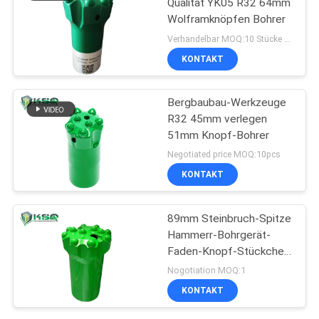
Qualität YK05 R32 64mm
Wolframknöpfen Bohrer
Verhandelbar MOQ:10 Stücke Knopf-Stückchen-
KONTAKT
Bergbaubau-Werkzeuge
R32 45mm verlegen
51mm Knopf-Bohrer
Negotiated price MOQ:10pcs
KONTAKT
89mm Steinbruch-Spitze
Hammerr-Bohrgerät-
Faden-Knopf-Stückchen
Bergbau-T45
Nogotiation MOQ:1
KONTAKT