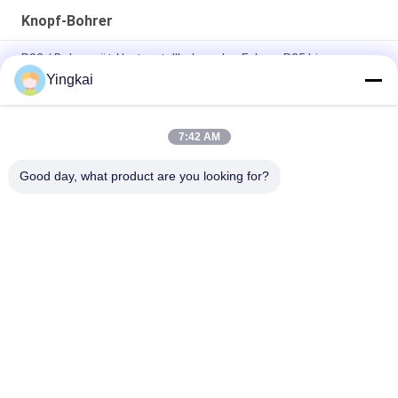
Knopf-Bohrer
R32 / Bohrgerät-Hartmetallbohrer des Felsen-R25 biss
Schaft-Piloten Adapter
Yingkai
Drift und Tunnelbau Pilot Adapter 12° Durchmesser 40mm für
große Schnittlöcher 35°
7:42 AM
Hartmetallbohrer-Stückchen-Schaft
Good day, what product are you looking for?
Beliebte Kategorien
Alle
Rock Bohrwerkzeuge
Bohrgeräte DTH
Knopf-Bohrer
DTH-Hämmer
Selbstbohrender 
DTH-Bohrer
Ankerbolzen