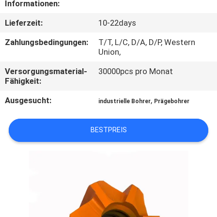
Informationen:
TRETEN
Lieferzeit:
10-22days
SIE
Zahlungsbedingungen:
T/T, L/C, D/A, D/P, Western
MIT
Union,
UNS
Versorgungsmaterial-
30000pcs pro Monat
Fähigkeit:
IN
Ausgesucht:
,
VERBINDUNG
industrielle Bohrer
Prägebohrer
BESTPREIS
FORDERN
SIE EIN
ZITAT
SITEMAP