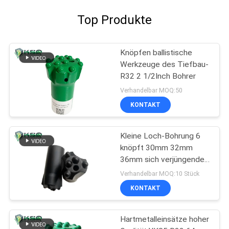
Top Produkte
Knöpfen ballistische
Werkzeuge des Tiefbau-
R32 2 1/2Inch Bohrer
Verhandelbar MOQ:50
KONTAKT
Kleine Loch-Bohrung 6
knöpft 30mm 32mm
36mm sich verjüngenden
Knopf-Bohrer
Verhandelbar MOQ:10 Stück
KONTAKT
Hartmetalleinsätze hoher