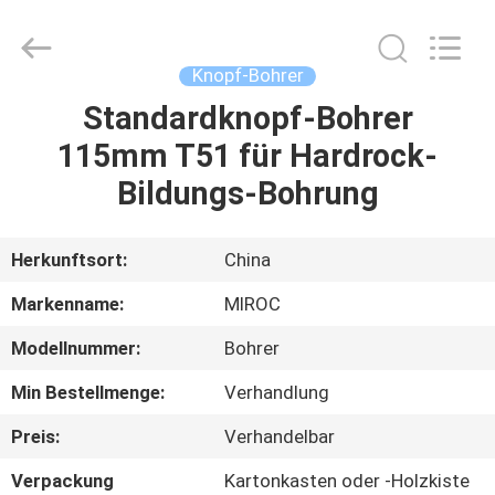
Technologies
(Beijing)
Co.
Ltd.
All
Knopf-Bohrer
Rights
Reserved.
Standardknopf-Bohrer
HAUS
115mm T51 für Hardrock-
PRODUKTE
Bildungs-Bohrung
ÜBER
Herkunftsort:
China
UNS
Markenname:
MIROC
Modellnummer:
Bohrer
FABRIK-
Min Bestellmenge:
Verhandlung
AUSFLUG
Preis:
Verhandelbar
QUALITÄTSKONTROLLE
Verpackung
Kartonkasten oder -Holzkiste