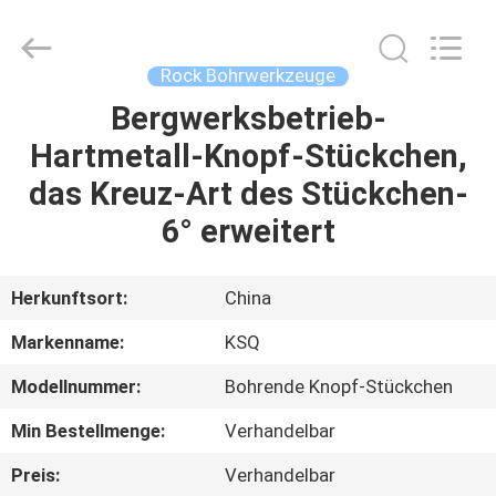
Technologies
(Beijing)
Co.
Ltd.
All
Rock Bohrwerkzeuge
Rights
Reserved.
Bergwerksbetrieb-
HAUS
Hartmetall-Knopf-Stückchen,
PRODUKTE
das Kreuz-Art des Stückchen-
6° erweitert
ÜBER
UNS
Herkunftsort:
China
Markenname:
KSQ
FABRIK-
Modellnummer:
Bohrende Knopf-Stückchen
AUSFLUG
Min Bestellmenge:
Verhandelbar
QUALITÄTSKONTROLLE
Preis:
Verhandelbar