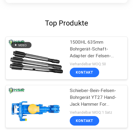
Top Produkte
1500HL 635mm
Bohrgerät-Schaft-
Adapter der Felsen-
Bohrgerät-635mm
Verhandelbar MOQ:50
KONTAKT
Schieber-Bein-Felsen-
Bohrgerät YT27 Hand-
Jack Hammer For
Construction Sites
Verhandelbar MOQ:1 Satz
KONTAKT