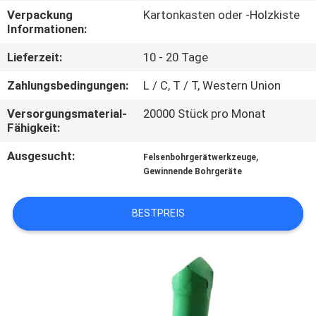
Verpackung
Kartonkasten oder -Holzkiste
TRETEN
Informationen:
SIE
Lieferzeit:
10 - 20 Tage
MIT
Zahlungsbedingungen:
L / C, T / T, Western Union
UNS
Versorgungsmaterial-
20000 Stück pro Monat
IN
Fähigkeit:
VERBINDUNG
Ausgesucht:
,
Felsenbohrgerätwerkzeuge
Gewinnende Bohrgeräte
FORDERN
BESTPREIS
SIE EIN
ZITAT
SITEMAP