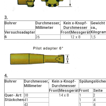
3.
Bohrer
Durchmesser,
Kein x-Knopf-
Gewicht
Millimeter
Durchmesser
ca.,
Kilogra
Versuchsadapter
Front
Messgerät
6
26
12 x 8
1,5
4.
Bohrer
Durchmesser,
Kein x-Knopf-
Spülungslöche
Millimeter
Durchmesser
Front
Messgerät
Front
Seite
Quer- Art
38
14 x 8
1
2
Stückchen
41
1
4
43
1
4