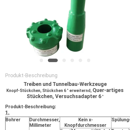
PRIVACY
POLICY
Produkt-Beschreibung
Treiben und Tunnelbau-Werkzeuge
Quer-artiges
Knopf-Stückchen, Stückchen 6
°
erweiternd,
Stückchen, Versuchsadapter 6
°
Produkt-Beschreibung:
1.
Bohrer
Durchmesser,
Kein x-
Spülung
Millimeter
Knopfdurchmesser