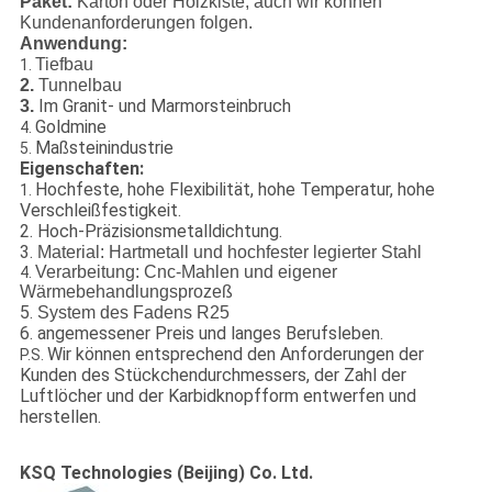
Paket:
Karton oder Holzkiste; auch wir können
Kundenanforderungen folgen.
Anwendung:
Tiefbau
1.
2.
Tunnelbau
Im Granit- und Marmorsteinbruch
3.
Goldmine
4.
Maßsteinindustrie
5.
Eigenschaften:
Hochfeste, hohe Flexibilität, hohe Temperatur, hohe
1.
Verschleißfestigkeit.
2. Hoch-Präzisionsmetalldichtung.
3.
Material: Hartmetall und hochfester legierter Stahl
Verarbeitung: Cnc-Mahlen und eigener
4.
Wärmebehandlungsprozeß
5.
System des Fadens R25
6. angemessener Preis und langes Berufsleben.
Wir können entsprechend den Anforderungen der
P.S.
Kunden des Stückchendurchmessers, der Zahl der
Luftlöcher und der Karbidknopfform entwerfen und
herstellen.
KSQ Technologies (Beijing) Co. Ltd.