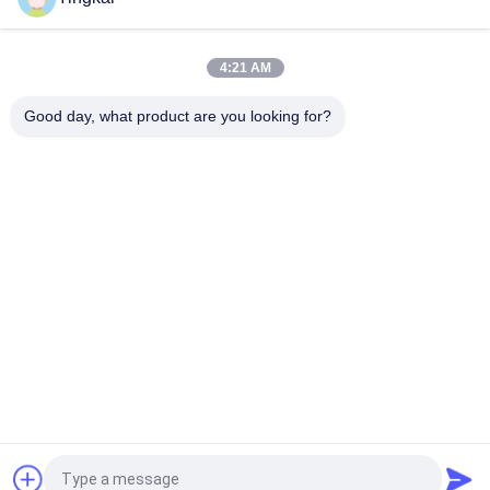
445mm COP 131 T38 Drifting Shank Adapter Hochfestigkeits-
Legierungsstahl für hydraulische Felsbohrungen
4:21 AM
Hochwertige R32-R32-Kupplungshülse für Top-Hammer-
Gesteinsbohrrohr-Gewindeverbindungshersteller
Good day, what product are you looking for?
Beliebte Kategorien
Alle
Rock Bohrwerkzeuge
Bohrgeräte DTH
Knopf-Bohrer
DTH-Hämmer
Selbstbohrender 
DTH-Bohrer
Ankerbolzen
Bohrgerät-Schaft-
Einziehbarer Bohrer
Adapter
Fordern Sie ein Angebot