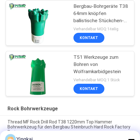
Bergbau-Bohrgeräte T38
64mm knöpfen
ballistische Stückchen-
Felsen-Bohrung
Verhandelbar MOQ:1-teilig
KONTAKT
T51 Werkzeuge zum
Bohren von
Wolframkarbidgestein
Verhandelbar MOQ:1 Stück
KONTAKT
Rock Bohrwerkzeuge
Thread MF Rock Drill Rod T38 1220mm Top Hammer
Bohrwerkzeug für den Bergbau Steinbruch Hard Rock Factory
Preis
Yingkai