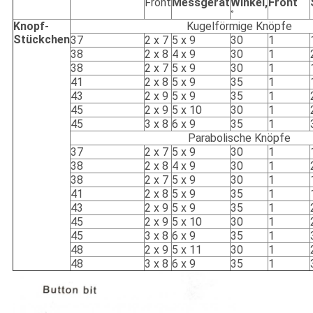
Front
Messgerät
Winkel,
Front
°
Knopf-
Kugelförmige Knöpfe
Stückchen
37
2 x 7
5 x 9
30
1
38
2 x 8
4 x 9
30
1
38
2 x 7
5 x 9
30
1
41
2 x 8
5 x 9
35
1
43
2 x 9
5 x 9
35
1
45
2 x 9
5 x 10
30
1
45
3 x 8
6 x 9
35
1
Parabolische Knöpfe
37
2 x 7
5 x 9
30
1
38
2 x 8
4 x 9
30
1
38
2 x 7
5 x 9
30
1
41
2 x 8
5 x 9
35
1
43
2 x 9
5 x 9
35
1
45
2 x 9
5 x 10
30
1
45
3 x 8
6 x 9
35
1
48
2 x 9
5 x 11
30
1
48
3 x 8
6 x 9
35
1