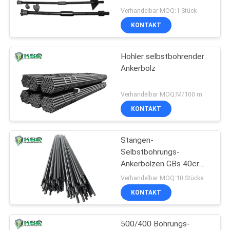
Mithelfer aus
Verhandelbar MOQ:1 Stück
KONTAKT
Hohler selbstbohrender
Ankerbolz
Verhandelbar MOQ:M/100 m
KONTAKT
Stangen-
Selbstbohrungs-
Ankerbolzen GBs 40cr
R32/20 hohler für
Verhandelbar MOQ:10 Stücke
Steigungs-Stabilisierung
KONTAKT
500/400 Bohrungs-