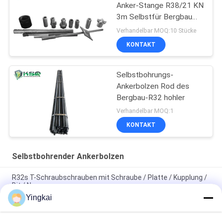
Anker-Stange R38/21 KN
3m Selbstfür Bergbau
und Rehabilitation
Verhandelbar MOQ:10 Stücke
KONTAKT
Selbstbohrungs-
Ankerbolzen Rod des
Bergbau-R32 hohler
Verhandelbar MOQ:1
KONTAKT
Selbstbohrender Ankerbolzen
R32s T-Schraubschrauben mit Schraube / Platte / Kupplung /
Bit / Nuss
Yingkai
Heiße Stahlankerbolzen Galvznized für losen
Boden/Verwitterung schaukeln