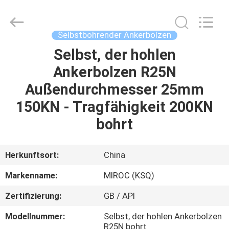
Technologies
(Beijing)
Co.
Ltd.
All
Selbstbohrender Ankerbolzen
Rights
Reserved.
Selbst, der hohlen
HAUS
Ankerbolzen R25N
PRODUKTE
Außendurchmesser 25mm
150KN - Tragfähigkeit 200KN
ÜBER
bohrt
UNS
Herkunftsort:
China
FABRIK-
Markenname:
MIROC (KSQ)
AUSFLUG
Zertifizierung:
GB / API
QUALITÄTSKONTROLLE
Modellnummer:
Selbst, der hohlen Ankerbolzen
R25N bohrt