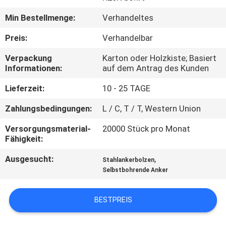
Min Bestellmenge:
Verhandeltes
TRETEN
SIE
Preis:
Verhandelbar
MIT
Verpackung
Karton oder Holzkiste; Basiert
Informationen:
auf dem Antrag des Kunden
UNS
IN
Lieferzeit:
10 - 25 TAGE
VERBINDUNG
Zahlungsbedingungen:
L / C, T / T, Western Union
Versorgungsmaterial-
20000 Stück pro Monat
FORDERN
Fähigkeit:
SIE EIN
Ausgesucht:
,
Stahlankerbolzen
Selbstbohrende Anker
ZITAT
BESTPREIS
SITEMAP