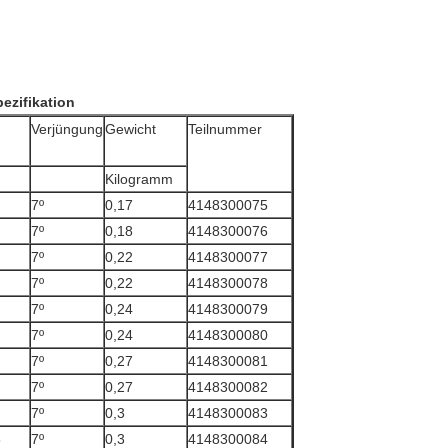
ezifikation
Verjüngung
Gewicht
Teilnummer
Kilogramm
7º
0,17
4148300075
7º
0,18
4148300076
7º
0,22
4148300077
7º
0,22
4148300078
7º
0,24
4148300079
7º
0,24
4148300080
7º
0,27
4148300081
7º
0,27
4148300082
7º
0,3
4148300083
8
7º
0,3
4148300084