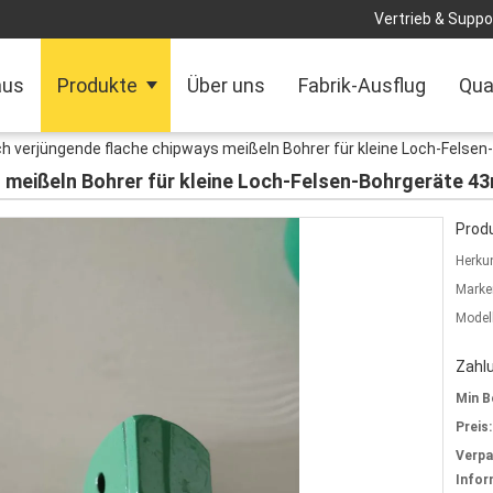
Vertrieb & Suppor
aus
Produkte
Über uns
Fabrik-Ausflug
Qua
ch verjüngende flache chipways meißeln Bohrer für kleine Loch-Fels
s meißeln Bohrer für kleine Loch-Felsen-Bohrgeräte 
Produ
Herkun
Marke
Model
Zahl
Min B
Preis:
Verp
Infor