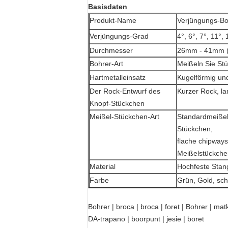
Basisdaten
Produkt-Name
Verjüngungs-Bo
Verjüngungs-Grad
4°, 6°, 7°, 11°, 
Durchmesser
26mm - 41mm (od
Bohrer-Art
Meißeln Sie St
Hartmetalleinsatz
Kugelförmig und
Der Rock-Entwurf des
Kurzer Rock, l
Knopf-Stückchen
Meißel-Stückchen-Art
Standardmeißel
Stückchen,
flache chipways
Meißelstückche
Material
Hochfeste Stang
Farbe
Grün, Gold, sc
Bohrer | broca | broca | foret | Bohrer | ma
DA-trapano | boorpunt | jesie | boret