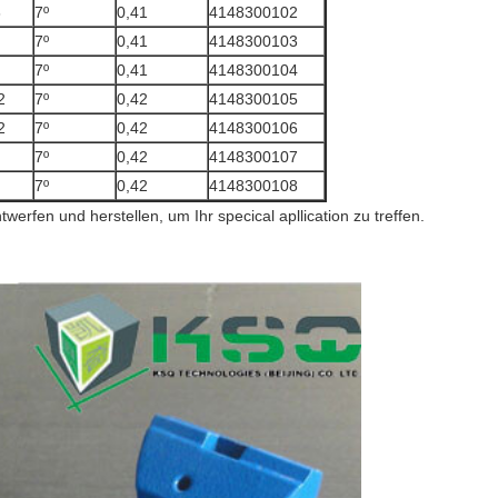
8
7º
0,41
4148300102
7º
0,41
4148300103
7º
0,41
4148300104
2
7º
0,42
4148300105
2
7º
0,42
4148300106
7º
0,42
4148300107
7º
0,42
4148300108
werfen und herstellen, um Ihr specical apllication zu treffen.