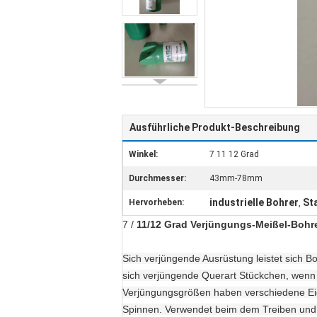
Ausführliche Produkt-Beschreibung
Winkel:
7 11 12 Grad
Durchmesser:
43mm-78mm
industrielle Bohrer
St
Hervorheben:
,
7 /
11/12 Grad Verjüngungs-Meißel-Bohre
Sich verjüngende Ausrüstung leistet sich 
sich verjüngende Querart Stückchen, wenn 
Verjüngungsgrößen haben verschiedene Eig
Spinnen. Verwendet beim dem Treiben und