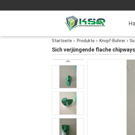
H
Startseite
Produkte
Knopf-Bohrer
Si
Sich verjüngende flache chipway