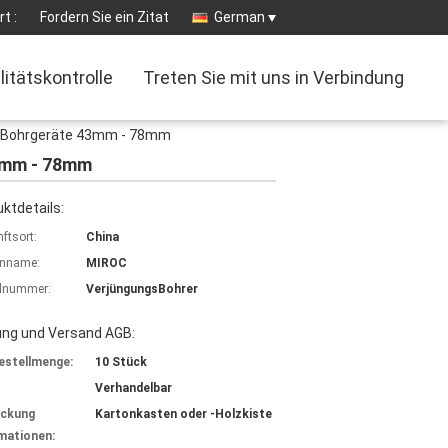
t :
Fordern Sie ein Zitat
German
litätskontrolle
Treten Sie mit uns in Verbindung
en-Bohrgeräte 43mm - 78mm
43mm - 78mm
ktdetails:
ftsort:
China
nname:
MIROC
lnummer:
VerjüngungsBohrer
ung und Versand AGB:
estellmenge:
10 Stück
Verhandelbar
ackung
Kartonkasten oder -Holzkiste
mationen: