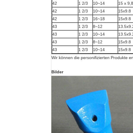
42
1 2/3
10~14
15 x 9,
42
1 2/3
10~14
15x9.8
42
1 2/3
16~18
15x9.8
43
1 2/3
8~12
13.5x9.
43
1 2/3
10~14
13.5x9.
43
1 2/3
8~12
15x9.8
43
1 2/3
10~14
15x9.8
Wir können die personifizierten Produkte ent
Bilder