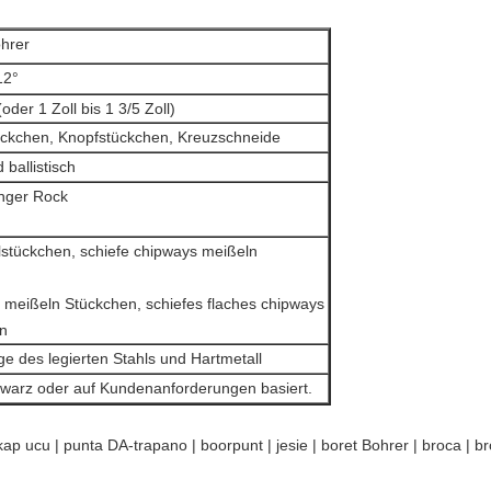
hrer
12°
er 1 Zoll bis 1 3/5 Zoll)
ückchen, Knopfstückchen, Kreuzschneide
 ballistisch
anger Rock
stückchen, schiefe chipways meißeln
 meißeln Stückchen, schiefes flaches chipways
n
e des legierten Stahls und Hartmetall
hwarz oder auf Kundenanforderungen basiert.
tkap ucu | punta DA-trapano | boorpunt | jesie | boret Bohrer | broca | br