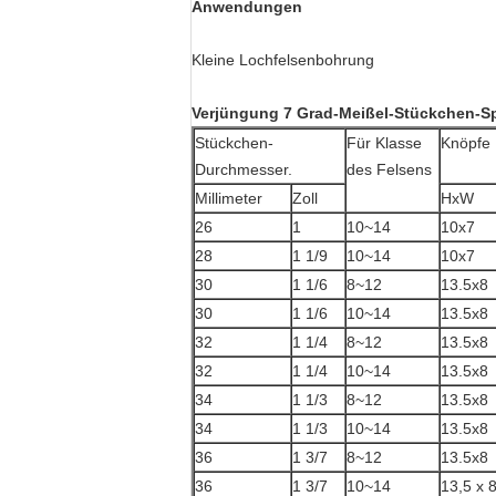
Anwendungen
Kleine Lochfelsenbohrung
Verjüngung 7 Grad-Meißel-Stückchen-Sp
Stückchen-
Für Klasse
Knöpfe
Durchmesser.
des Felsens
Millimeter
Zoll
HxW
26
1
10~14
10x7
28
1 1/9
10~14
10x7
30
1 1/6
8~12
13.5x8
30
1 1/6
10~14
13.5x8
32
1 1/4
8~12
13.5x8
32
1 1/4
10~14
13.5x8
34
1 1/3
8~12
13.5x8
34
1 1/3
10~14
13.5x8
36
1 3/7
8~12
13.5x8
36
1 3/7
10~14
13,5 x 