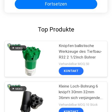
Fortsetzen
Top Produkte
Knöpfen ballistische
Werkzeuge des Tiefbau-
R32 2 1/2Inch Bohrer
Verhandelbar MOQ:50
KONTAKT
Kleine Loch-Bohrung 6
knöpft 30mm 32mm
36mm sich verjüngenden
Knopf-Bohrer
Verhandelbar MOQ:10 Stück
KONTAKT