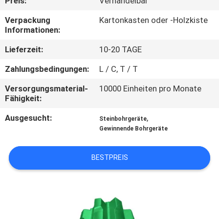
Preis:
Verhandelbar
TRETEN
Verpackung
Kartonkasten oder -Holzkiste
Informationen:
SIE
Lieferzeit:
10-20 TAGE
MIT
UNS
Zahlungsbedingungen:
L / C, T / T
IN
Versorgungsmaterial-
10000 Einheiten pro Monate
Fähigkeit:
VERBINDUNG
Ausgesucht:
,
Steinbohrgeräte
Gewinnende Bohrgeräte
FORDERN
SIE EIN
BESTPREIS
ZITAT
SITEMAP