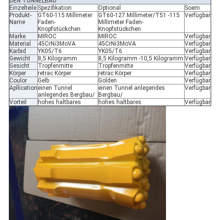
DEN TUNNELBAU
Einzelteile
Spezifikation
Optional
Soem
Produkt-
GT60-115 Millimeter
GT60-127 Millimeter/T51 -115
Verfügbar
Name
Faden-
Millimeter Faden-
Knopfstückchen
Knopfstückchen
Marke
MIROC
MIROC
Verfügbar
Material
45CrNi3MoVA
45CrNi3MoVA
Verfügbar
Karbid
YK05/T6
YK05/T6
Verfügbar
Gewicht
8,5 Kilogramm
8,5 Kilogramm -10,5 Kilogramm
Verfügbar
Gesicht
Tropfenmitte
Tropfenmitte
Verfügbar
Körper
retrac Körper
retrac Körper
Verfügbar
Coulor
Gelb
Golden
Verfügbar
Apllication
einen Tunnel
einen Tunnel anlegendes
Verfügbar
anlegendes Bergbau/
Bergbau/
Vorteil
hohes haltbares
hohes haltbares
Verfügbar