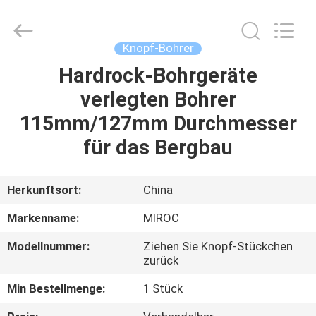
Technologies
(Beijing)
Co.
Ltd.
All
Knopf-Bohrer
Rights
Reserved.
Hardrock-Bohrgeräte
HAUS
verlegten Bohrer
PRODUKTE
115mm/127mm Durchmesser
für das Bergbau
ÜBER
UNS
Herkunftsort:
China
Markenname:
MIROC
FABRIK-
Modellnummer:
Ziehen Sie Knopf-Stückchen
AUSFLUG
zurück
Min Bestellmenge:
1 Stück
QUALITÄTSKONTROLLE