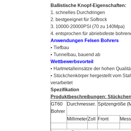
Ballistische Knopf-Eigenschaften:
1. schnelles Durchdringen
2. bestgeeignet für Softrock
3. 10000-20000PSI (70 zu 140Mpa)
4. entsprochen für abriebsfeste bohr
Anwendungen Felsen Bohrers
• Tiefbau
• Tunnelbau, bauend ab
Wettbewerbsvorteil
• Hartmetalleinsätze der hohen Qualit
• Stückchenkörper hergestellt vom S
verarbeitet
Spezifikation
Produktbeschreibungen: Stückche
GT60
Durchmesser.
Spitzengröße (M
Bohrer
Millimeter
Zoll
Front
Mess