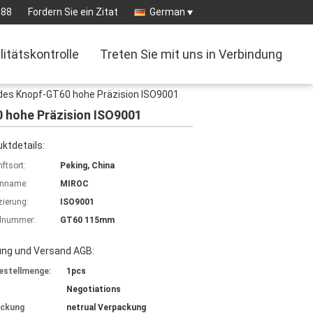
988
Fordern Sie ein Zitat
German
litätskontrolle
Treten Sie mit uns in Verbindung
es Knopf-GT60 hohe Präzision ISO9001
hohe Präzision ISO9001
ktdetails:
ftsort:
Peking, China
nname:
MIROC
izierung:
ISO9001
lnummer:
GT60 115mm
ung und Versand AGB:
estellmenge:
1pcs
Negotiations
ackung
netrual Verpackung