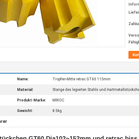
Infor
Liefer
Zahlu
Verso
Fähig
Ko
Name:
Tropfen-Mitte retrac GT60 115mm
Material:
Stange des legierten Stahls und Hartmetallstückch
Produkt-Marke:
MIROC
Gewicht:
8.5kg
rer
stückchen GT60 Dia102~152mm und retrac biss