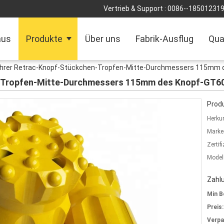
Vertrieb & Support :
0086--18501231
aus
Produkte
Über uns
Fabrik-Ausflug
Qua
hrer Retrac-Knopf-Stückchen-Tropfen-Mitte-Durchmessers 115mm d
-Tropfen-Mitte-Durchmessers 115mm des Knopf-GT60 
Produ
Herkun
Marke
Zertif
Model
Zahl
Min B
Preis:
Verp