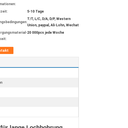
mationen:
zeit:
5-10 Tage
T/T, L/C, D/A, D/P, Western
ngsbedingungen:
Union, paypal, Ali-Lohn, Wechat
rgungsmaterial-
20 000pcs jede Woche
keit:
ntakt
en
 für lange Lochbohrung