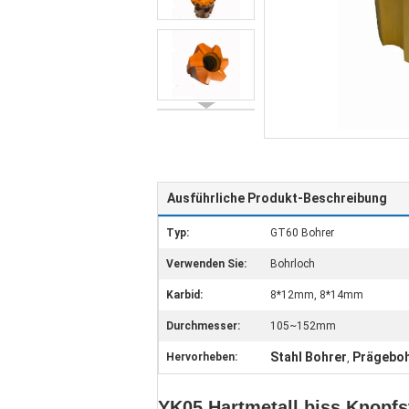
Ausführliche Produkt-Beschreibung
Typ:
GT60 Bohrer
Verwenden Sie:
Bohrloch
Karbid:
8*12mm, 8*14mm
Durchmesser:
105~152mm
Stahl Bohrer
Prägeboh
Hervorheben:
,
YK05 Hartmetall biss Knopf