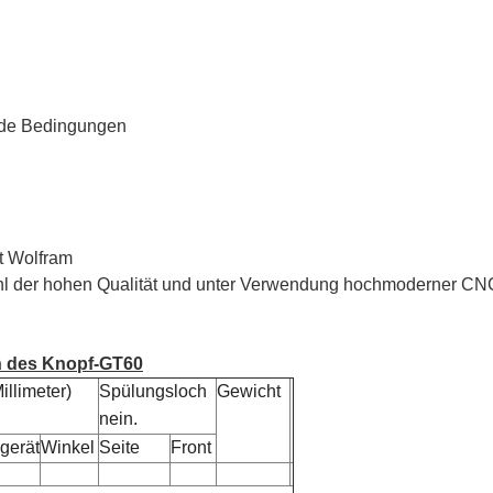
ende Bedingungen
ät Wolfram
tahl der hohen Qualität und unter Verwendung hochmoderner 
n des Knopf-GT60
illimeter)
Spülungsloch
Gewicht
nein.
gerät
Winkel
Seite
Front