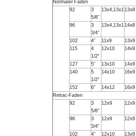
Normaler Faden
92
3
13x4,13x1
13x8
5/8"
96
3
13x4,13x1
14x8
3/4"
102
4"
11x9
13x9
115
4
12x10
14x9
1/2“
127
5"
13x10
14x9
140
5
14x10
16x9
1/2“
152
6"
14x12
16x9
Retrac-Faden
92
3
12x9
12x9
5/8"
96
3
12x9
12x9
3/4"
102
4"
12x10
13x9