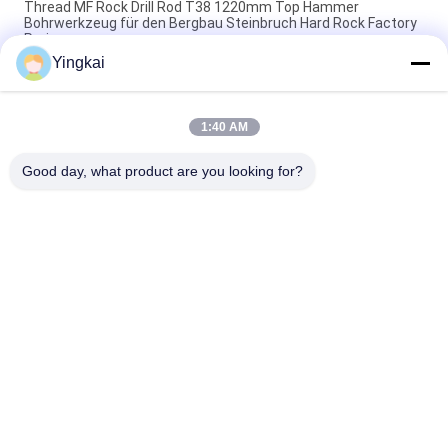
Thread MF Rock Drill Rod T38 1220mm Top Hammer
Bohrwerkzeug für den Bergbau Steinbruch Hard Rock Factory
Preis
Yingkai
445mm COP 131 T38 Drifting Shank Adapter Hochfestigkeits-
Legierungsstahl für hydraulische Felsbohrungen
1:40 AM
Hochwertige R32-R32-Kupplungshülse für Top-Hammer-
Gesteinsbohrrohr-Gewindeverbindungshersteller
Good day, what product are you looking for?
Beliebte Kategorien
Alle
Rock Bohrwerkzeuge
Bohrgeräte DTH
Knopf-Bohrer
DTH-Hämmer
Selbstbohrender 
DTH-Bohrer
Ankerbolzen
Bohrgerät-Schaft-