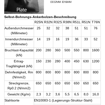
Selbst-Bohrungs-Ankerbolzen-Beschreibung
R25N
R32N
R32S
R38N
R51L
R51N
T76N
Außendurchmesser
25
32
32
38
51
51
76
(Millimeter)
Innendurchmesser
14
19
16
19
36
33
52
(Millimeter)
Bruchlast-Kapazität
200
280
360
500
550
800
1600
(kN)
Ertrag-
150
230
280
400
450
630
1200
Tragfähigkeit (kN)
Dehnfestigkeit, Rm
800
800
800
800
800
800
800
(N/mm2)
Streckgrenze,
650
650
650
650
650
650
650
Rp0.2 (N/mm2)
Gewicht (Kg/m)
2,3
3,2
3,6
5,5
6,5
8,0
16,0
Stahlsorte
EN10083-1 (Legierungs-Struktur-Stahl)