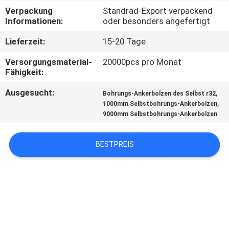
Verpackung
Standrad-Export verpackend
TRETEN
Informationen:
oder besonders angefertigt
SIE
Lieferzeit:
15-20 Tage
MIT
Versorgungsmaterial-
20000pcs pro Monat
UNS
Fähigkeit:
IN
Ausgesucht:
,
Bohrungs-Ankerbolzen des Selbst r32
,
1000mm Selbstbohrungs-Ankerbolzen
VERBINDUNG
9000mm Selbstbohrungs-Ankerbolzen
FORDERN
BESTPREIS
SIE EIN
ZITAT
SITEMAP