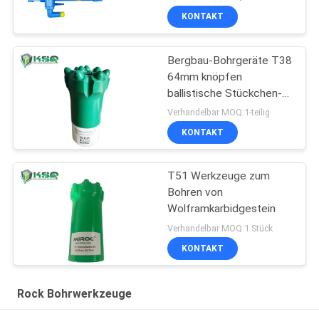
KONTAKT
Bergbau-Bohrgeräte T38
64mm knöpfen
ballistische Stückchen-
Felsen-Bohrung
Verhandelbar MOQ:1-teilig
KONTAKT
T51 Werkzeuge zum
Bohren von
Wolframkarbidgestein
Verhandelbar MOQ:1 Stück
KONTAKT
Rock Bohrwerkzeuge