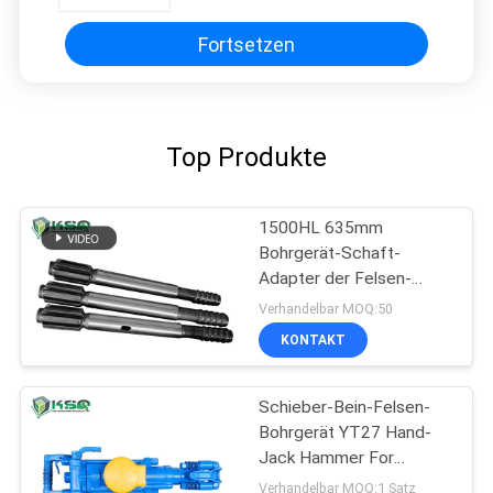
Fortsetzen
Top Produkte
1500HL 635mm
Bohrgerät-Schaft-
Adapter der Felsen-
Bohrgerät-635mm
Verhandelbar MOQ:50
KONTAKT
Schieber-Bein-Felsen-
Bohrgerät YT27 Hand-
Jack Hammer For
Construction Sites
Verhandelbar MOQ:1 Satz