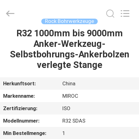
Technologies
(Beijing)
Co.
Ltd.
All
Rock Bohrwerkzeuge
Rights
Reserved.
R32 1000mm bis 9000mm
HAUS
Anker-Werkzeug-
PRODUKTE
Selbstbohrungs-Ankerbolzen
verlegte Stange
ÜBER
UNS
Herkunftsort:
China
Markenname:
MIROC
FABRIK-
Zertifizierung:
ISO
AUSFLUG
Modellnummer:
R32 SDAS
QUALITÄTSKONTROLLE
Min Bestellmenge:
1