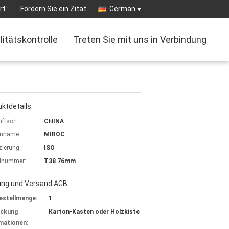
t :
Fordern Sie ein Zitat
German
litätskontrolle
Treten Sie mit uns in Verbindung
ktdetails:
ftsort:
CHINA
nname:
MIROC
izierung:
ISO
lnummer:
T38 76mm
ung und Versand AGB:
estellmenge:
1
ackung
Karton-Kasten oder Holzkiste
mationen: