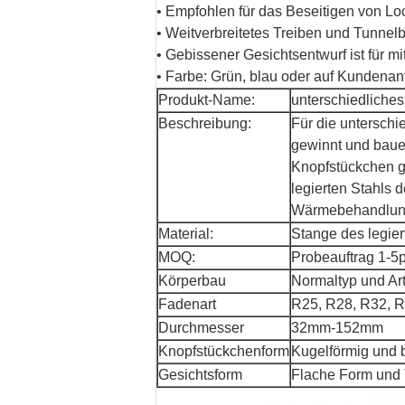
•
Empfohlen für das Beseitigen von L
• Weitverbreitetes Treiben und Tunnel
• Gebissener Gesichtsentwurf ist für m
• Farbe: Grün, blau oder auf Kundenan
Produkt-Name:
unterschiedliche
Beschreibung:
Für die unterschi
gewinnt und bau
Knopfstückchen g
legierten Stahls d
Wärmebehandlun
Material:
Stange des legier
MOQ:
Probeauftrag 1-5
Körperbau
Normaltyp und Ar
Fadenart
R25, R28, R32, R
Durchmesser
32mm-152mm
Knopfstückchenform
Kugelförmig und b
Gesichtsform
Flache Form und 