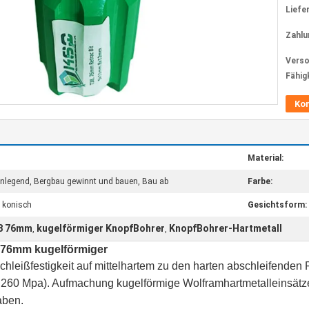
Liefer
Zahlu
Verso
Fähig
Ko
Material:
anlegend, Bergbau gewinnt und bauen, Bau ab
Farbe:
, konisch
Gesichtsform:
38 76mm
kugelförmiger KnopfBohrer
KnopfBohrer-Hartmetall
,
,
 76mm kugelförmiger
chleißfestigkeit auf mittelhartem zu den harten abschleifenden
s 260 Mpa). Aufmachung kugelförmige Wolframhartmetalleinsätze
aben.