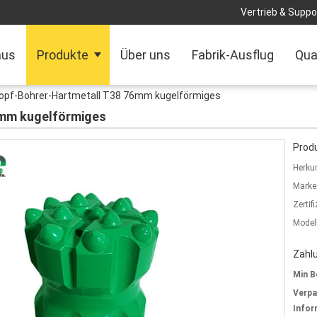
Vertrieb & Suppor
aus
Produkte
Über uns
Fabrik-Ausflug
Qua
opf-Bohrer-Hartmetall T38 76mm kugelförmiges
6mm kugelförmiges
Produ
Herkun
Marke
Zertif
Model
Zahl
Min B
Verp
Infor