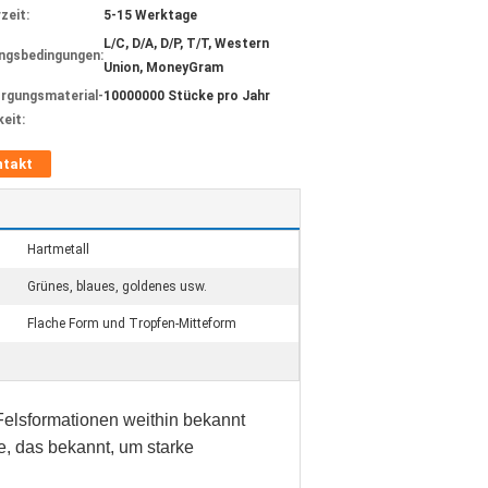
zeit:
5-15 Werktage
L/C, D/A, D/P, T/T, Western
ngsbedingungen:
Union, MoneyGram
rgungsmaterial-
10000000 Stücke pro Jahr
keit:
ntakt
Hartmetall
Grünes, blaues, goldenes usw.
Flache Form und Tropfen-Mitteform
 Felsformationen weithin bekannt
, das bekannt, um starke