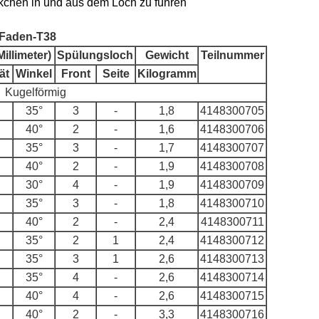
ückchen in und aus dem Loch zu führen
 Faden-T38
illimeter)
Spülungsloch
Gewicht
Teilnummer
ät
Winkel
Front
Seite
Kilogramm
Kugelförmig
35°
3
-
1,8
4148300705
40°
2
-
1,6
4148300706
35°
3
-
1,7
4148300707
40°
2
-
1,9
4148300708
30°
4
-
1,9
4148300709
35°
3
-
1,8
4148300710
40°
2
-
2,4
4148300711
35°
2
1
2,4
4148300712
35°
3
1
2,6
4148300713
35°
4
-
2,6
4148300714
40°
4
-
2,6
4148300715
40°
2
-
3,3
4148300716