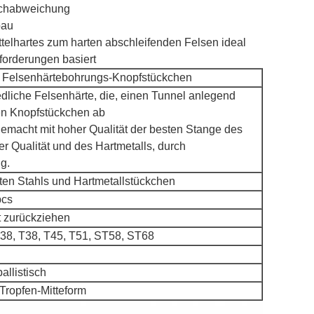
ochabweichung
bau
ittelhartes zum harten abschleifenden Felsen ideal
forderungen basiert
s Felsenhärtebohrungs-Knopfstückchen
edliche Felsenhärte, die, einen Tunnel anlegend
en Knopfstückchen ab
emacht mit hoher Qualität der besten Stange des
er Qualität und des Hartmetalls, durch
g.
ten Stahls und Hartmetallstückchen
pcs
t zurückziehen
38, T38, T45, T51, ST58, ST68
allistisch
Tropfen-Mitteform