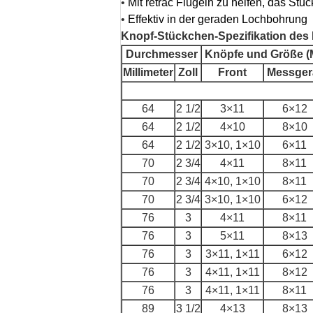
•
Mit retrac Flügeln zu helfen, das St
•
Effektiv in der geraden Lochbohrung
Knopf-Stückchen-Spezifikation des
Durchmesser
Knöpfe und Größe (M
Millimeter
Zoll
Front
Messger
64
2 1/2
3×11
6×12
64
2 1/2
4×10
8×10
64
2 1/2
3×10, 1×10
6×11
70
2 3/4
4×11
8×11
70
2 3/4
4×10, 1×10
8×11
70
2 3/4
3×10, 1×10
6×12
76
3
4×11
8×11
76
3
5×11
8×13
76
3
3×11, 1×11
6×12
76
3
4×11, 1×11
8×12
76
3
4×11, 1×11
8×11
89
3 1/2
4×13
8×13