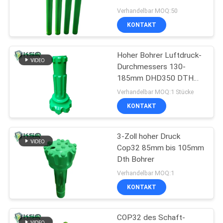
startender Wasser-
Verhandelbar MOQ:50
Brunnenbohrungs-DTH
KONTAKT
Hoher Bohrer Luftdruck-
Durchmessers 130-
185mm DHD350 DTH
für Felsen-Bohrung
Verhandelbar MOQ:1 Stücke
KONTAKT
3-Zoll hoher Druck
Cop32 85mm bis 105mm
Dth Bohrer
Verhandelbar MOQ:1
KONTAKT
COP32 des Schaft-