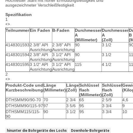
Hochfester Stahl mit hoher Ermüdungsfestigkeit und
ausgezeichneter Verschleißfestigkeit
Spezifikation
1
<>
Teilnummer
Ein Faden
B-Faden
Durchmesser
Durchmesser
D
A
A
B
(Millimeter)
(Zoll)
(M
4148301593
2 3/8" API
2 3/8" API
90
3 1/2
9
Ausrichtung
Ausrichtung
4148301594
2 3/8" API
3 1/2“ API
90
3 1/2
1
Ausrichtung
Ausrichtung
4148301595
3 1/2“ API
3 1/2“ API
115
4 1/2
1
Ausrichtung
Ausrichtung
2
<>
Produkt-Code und
Länge
Länge
Schlüssel
Schlüssel
Gewi
Kurzbeschreibung
(Millimeter)
(Zoll)
flach
flach
(Kil
(Millimeter)
(Zoll)
DTHSMM90/90-70
70
2 3/4
65
2 5/9
4,6
DTHSMM90/115-97
97
3 5/6
95
3 3/4
9
DTHSMM115/115-
90
3 1/2
95
3 3/4
10
90
hinunter die Bohrgeräte des Lochs
Downhole-Bohrgeräte