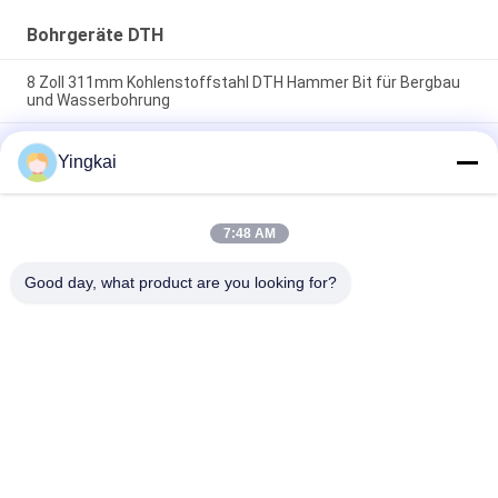
Bohrgeräte DTH
8 Zoll 311mm Kohlenstoffstahl DTH Hammer Bit für Bergbau
und Wasserbohrung
QL50A-197mm DTH-Hammer-Knopfmeißel für hohe
Yingkai
Eindringgeschwindigkeit und korrosionsbeständiges
Bohrverfahren
273mm Flügelmeißel aus legiertem Stahl für
7:48 AM
Überlagerungsbohrungen mit Härtebehandlung für
Gesteinsbohrungen
Good day, what product are you looking for?
Beliebte Kategorien
Alle
Rock Bohrwerkzeuge
Bohrgeräte DTH
Knopf-Bohrer
DTH-Hämmer