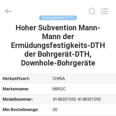
Technologies
(Beijing)
Co.
Ltd.
All
Bohrgeräte DTH
Rights
Reserved.
Hoher Subvention Mann-
HAUS
Mann der
PRODUKTE
Ermüdungsfestigkeits-DTH
der Bohrgerät-DTH,
ÜBER
Downhole-Bohrgeräte
UNS
Herkunftsort:
CHINA
FABRIK-
Markenname:
MIROC
AUSFLUG
Modellnummer:
4148301593-4148301595
QUALITÄTSKONTROLLE
Min Bestellmenge:
50