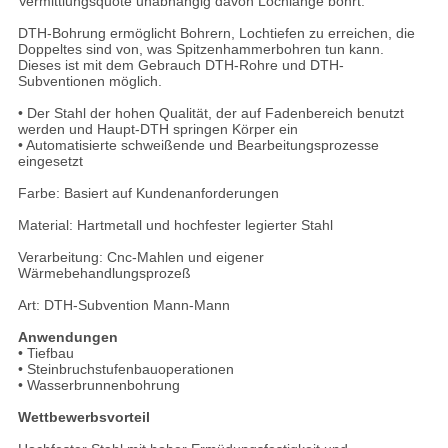
Vermittlungsquote unabhängig davon Lochlänge bohrt.
DTH-Bohrung ermöglicht Bohrern, Lochtiefen zu erreichen, die
Doppeltes sind von, was Spitzenhammerbohren tun kann.
Dieses ist mit dem Gebrauch DTH-Rohre und DTH-
Subventionen möglich.
• Der Stahl der hohen Qualität, der auf Fadenbereich benutzt
werden und Haupt-DTH springen Körper ein
• Automatisierte schweißende und Bearbeitungsprozesse
eingesetzt
Farbe: Basiert auf Kundenanforderungen
Material: Hartmetall und hochfester legierter Stahl
Verarbeitung: Cnc-Mahlen und eigener
Wärmebehandlungsprozeß
Art: DTH-Subvention Mann-Mann
Anwendungen
• Tiefbau
• Steinbruchstufenbauoperationen
• Wasserbrunnenbohrung
Wettbewerbsvorteil