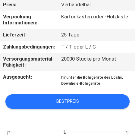
Preis:
Verhandelbar
TRETEN
Verpackung
Kartonkasten oder -Holzkiste
SIE
Informationen:
MIT
Lieferzeit:
25 Tage
UNS
Zahlungsbedingungen:
T / T oder L / C
IN
Versorgungsmaterial-
20000 Stücke pro Monat
VERBINDUNG
Fähigkeit:
Ausgesucht:
,
hinunter die Bohrgeräte des Lochs
FORDERN
Downhole-Bohrgeräte
SIE EIN
BESTPREIS
ZITAT
SITEMAP