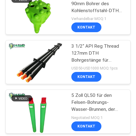
90mm Bohrer des
Kohlenstoffstahl-DTH
für Bergbau-und Bau-
Verhandelbar MOQ:1
Bohrung
KONTAKT
3 1/2“ API Reg Thread
127mm DTH
Bohrgestänge für
Wasserbrunnen und -
USD50-USD1000 MOQ:1pcs
c$starten
KONTAKT
5 Zoll QL50 für den
Felsen-Bohrungs-
Wasser-Brunnen, der
hinunter den Hammer
Negotiated MOQ:1
des Loch-DTH gewinnt
KONTAKT