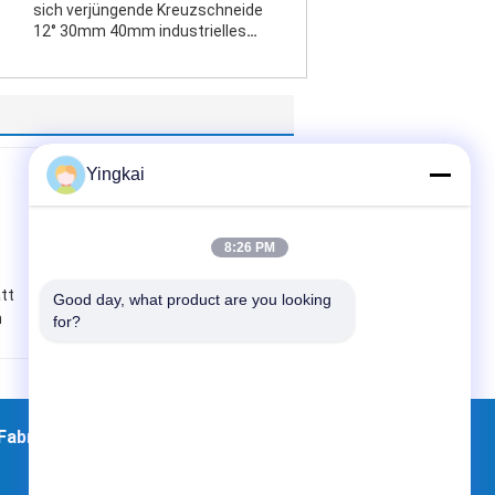
sich verjüngende Kreuzschneide
12° 30mm 40mm industrielles
Bohrgerät für Stein
Yingkai
8:26 PM
tt
Durchmesser der
Good day, what product are you looking 
m
Kreuzschneide-
for?
H25/R25/R32
lsen-
30mm - 76mm für
euz-
Hardrock-Bohrung
Art:
Knopf-
Fabrik Tour
Kontakte
Sitemap
n des
Stückchen
Material: