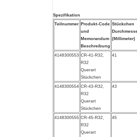
Spezifikation
Teilnummer
Produkt-Code
Stückchen
und
Durchmesse
Memorandum
(Millimeter)
Beschreibung
4148300553
CR-41-R32,
41
R32
Querart
Stückchen
4148300554
CR-43-R32,
43
R32
Querart
Stückchen
4148300555
CR-45-R32,
45
R32
Querart