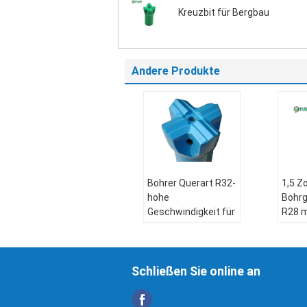
Kreuzbit für Bergbau
Andere Produkte
Bohrer Querart R32-
1,5 Zo
hohe
Bohrg
Geschwindigkeit für
R28 m
Treiben/Tunnelbau-
Stahl
Faden
Kreu
Faden:
R32
Mater
Schließen Sie online an
Art des Stückchen:
Hartm
Quer-artiges
Anwe