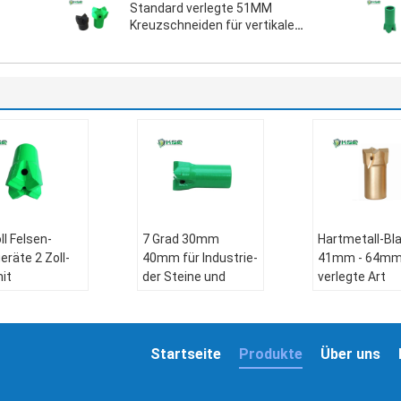
Standard verlegte 51MM
Kreuzschneiden für vertikale
Bohrloch-Bohrung
ll Felsen-
7 Grad 30mm
Hartmetall-Bla
eräte 2 Zoll-
40mm für Industrie-
41mm - 64m
it
der Steine und
verlegte Art
einsatz-
Erdenlegierten
Stückchen-Fe
zschneiden
Stahl spitzte sich
Bohrer des Kr
Kreuzschneiden zu
R32
ial:
Startseite
Produkte
Über uns
etall
Art:
Querfelsen-
Art:
Stückche
ndung:
Bohrer
Knopfes r32