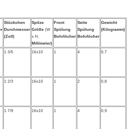
Stückchen
Spitze
Front
Seite
Gewicht
r
Durchmesser
Größe
(W
Spülung
Spülung
(Kilogramm)
(Zoll)
x H,
Bohrlöcher
Bohrlöcher
Millimeter)
1 3/5
16x10
1
4
0,7
1 2/3
16x10
1
2
0,8
1 7/9
16x10
1
4
0,9