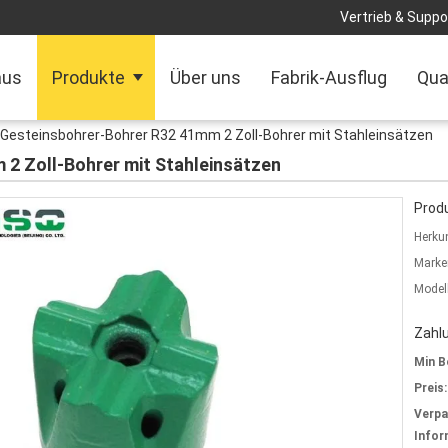
Vertrieb & Suppor
aus
Produkte
Über uns
Fabrik-Ausflug
Qua
Gesteinsbohrer-Bohrer R32 41mm 2 Zoll-Bohrer mit Stahleinsätzen
2 Zoll-Bohrer mit Stahleinsätzen
Produ
Herkun
Marke
Model
Zahl
Min B
Preis:
Verp
Infor