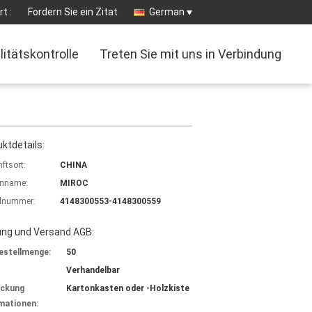
t :
Fordern Sie ein Zitat
German
litätskontrolle
Treten Sie mit uns in Verbindung
ktdetails:
ftsort:
CHINA
nname:
MIROC
lnummer:
4148300553-4148300559
ung und Versand AGB:
estellmenge:
50
Verhandelbar
ackung
Kartonkasten oder -Holzkiste
mationen: