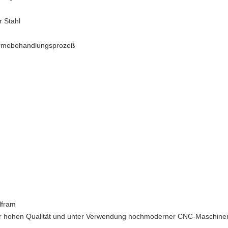
r Stahl
ärmebehandlungsprozeß
lfram
der hohen Qualität und unter Verwendung hochmoderner CNC-Maschine