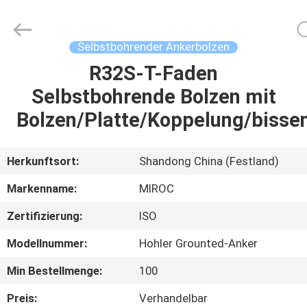
Technologies
(Beijing)
Co.
Ltd.
All
Selbstbohrender Ankerbolzen
Rights
Reserved.
R32S-T-Faden
HAUS
Selbstbohrende Bolzen mit
PRODUKTE
Bolzen/Platte/Koppelung/bisse
ÜBER
Herkunftsort:
Shandong China (Festland)
UNS
Markenname:
MIROC
Zertifizierung:
ISO
FABRIK-
Modellnummer:
Hohler Grounted-Anker
AUSFLUG
Min Bestellmenge:
100
QUALITÄTSKONTROLLE
Preis:
Verhandelbar