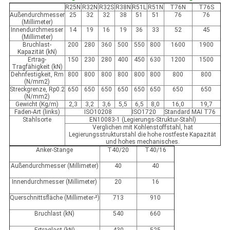
R25N
R32N
R32S
R38N
R51L
R51N
T76N
T76S
Außendurchmesser
25
32
32
38
51
51
76
76
(Millimeter)
Innendurchmesser
14
19
16
19
36
33
52
45
(Millimeter)
Bruchlast-
200
280
360
500
550
800
1600
1900
Kapazität (kN)
Ertrag-
150
230
280
400
450
630
1200
1500
Tragfähigkeit (kN)
Dehnfestigkeit, Rm
800
800
800
800
800
800
800
800
(N/mm2)
Streckgrenze, Rp0.2
650
650
650
650
650
650
650
650
(N/mm2)
Gewicht (Kg/m)
2,3
3,2
3,6
5,5
6,5
8,0
16,0
19,7
Faden-Art (links)
ISO10208
ISO1720
Standard MAI T76
Stahlsorte
EN10083-1 (Legierungs-Struktur-Stahl)
Verglichen mit Kohlenstoffstahl, hat
Legierungsstrukturstahl die hohe rostfeste Kapazität
und hohes mechanisches.
Anker-Stange
T40/20
T40/16
Außendurchmesser (Millimeter)
40
40
Innendurchmesser (Millimeter)
20
16
Querschnittsfläche (Millimeter-²)
713
910
Bruchlast (kN)
540
660