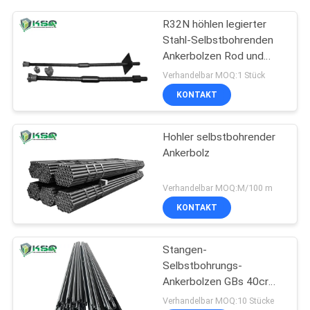
R32N höhlen legierter
Stahl-Selbstbohrenden
Ankerbolzen Rod und
Mithelfer aus
Verhandelbar MOQ:1 Stück
KONTAKT
Hohler selbstbohrender
Ankerbolz
Verhandelbar MOQ:M/100 m
KONTAKT
Stangen-
Selbstbohrungs-
Ankerbolzen GBs 40cr
R32/20 hohler für
Verhandelbar MOQ:10 Stücke