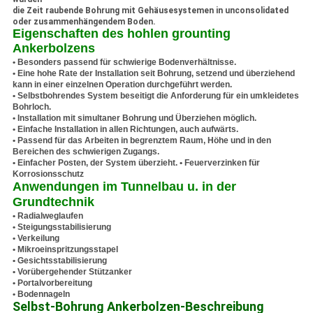
die Zeit raubende Bohrung mit Gehäusesystemen in unconsolidated
oder zusammenhängendem Boden.
Eigenschaften des hohlen grounting
Ankerbolzens
• Besonders passend für schwierige Bodenverhältnisse.
• Eine hohe Rate der Installation seit Bohrung, setzend und überziehend
kann in einer einzelnen Operation durchgeführt werden.
• Selbstbohrendes System beseitigt die Anforderung für ein umkleidetes
Bohrloch.
• Installation mit simultaner Bohrung und Überziehen möglich.
• Einfache Installation in allen Richtungen, auch aufwärts.
• Passend für das Arbeiten in begrenztem Raum, Höhe und in den
Bereichen des schwierigen Zugangs.
• Einfacher Posten, der System überzieht. • Feuerverzinken für
Korrosionsschutz
Anwendungen im Tunnelbau u. in der
Grundtechnik
• Radialweglaufen
• Steigungsstabilisierung
• Verkeilung
• Mikroeinspritzungsstapel
• Gesichtsstabilisierung
• Vorübergehender Stützanker
• Portalvorbereitung
• Bodennageln
Selbst-Bohrung Ankerbolzen-
Beschreibung