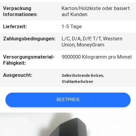
Verpackung
Karton/Holzkiste oder basiert
TRETEN
Informationen:
auf Kunden
SIE
Lieferzeit:
1-5 Tage
MIT
Zahlungsbedingungen:
L/C, D/A, D/P, T/T, Western
UNS
Union, MoneyGram
IN
Versorgungsmaterial-
9000000 Kilogramm pro Monat
Fähigkeit:
VERBINDUNG
Ausgesucht:
,
Selbstbohrende Bolzen
Stahlankerbolzen
FORDERN
SIE EIN
BESTPREIS
ZITAT
SITEMAP