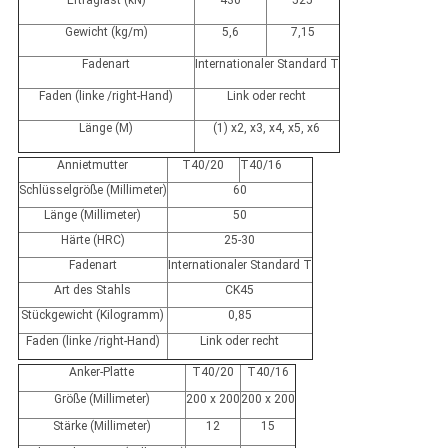
Ertraglast (kN)
430
525
Gewicht (kg/m)
5,6
7,15
Fadenart
Internationaler Standard T
Faden (linke /right-Hand)
Link oder recht
Länge (M)
(1) x2, x3, x4, x5, x6
Annietmutter
T40/20
T40/16
Schlüsselgröße (Millimeter)
60
Länge (Millimeter)
50
Härte (HRC)
25-30
Fadenart
Internationaler Standard T
Art des Stahls
CK45
Stückgewicht (Kilogramm)
0,85
Faden (linke /right-Hand)
Link oder recht
Anker-Platte
T40/20
T40/16
Größe (Millimeter)
200 x 200
200 x 200
Stärke (Millimeter)
12
15