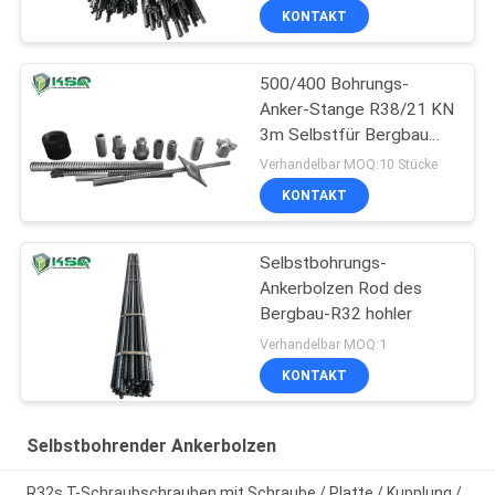
Steigungs-Stabilisierung
KONTAKT
500/400 Bohrungs-
Anker-Stange R38/21 KN
3m Selbstfür Bergbau
und Rehabilitation
Verhandelbar MOQ:10 Stücke
KONTAKT
Selbstbohrungs-
Ankerbolzen Rod des
Bergbau-R32 hohler
Verhandelbar MOQ:1
KONTAKT
Selbstbohrender Ankerbolzen
R32s T-Schraubschrauben mit Schraube / Platte / Kupplung /