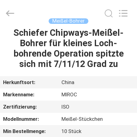
Technologies
(Beijing)
Co.
Ltd.
All
Meißel-Bohrer
Rights
Reserved.
Schiefer Chipways-Meißel-
HAUS
Bohrer für kleines Loch-
PRODUKTE
bohrende Operation spitzte
sich mit 7/11/12 Grad zu
ÜBER
UNS
Herkunftsort:
China
Markenname:
MIROC
FABRIK-
Zertifizierung:
ISO
AUSFLUG
Modellnummer:
Meißel-Stückchen
QUALITÄTSKONTROLLE
Min Bestellmenge:
10 Stück