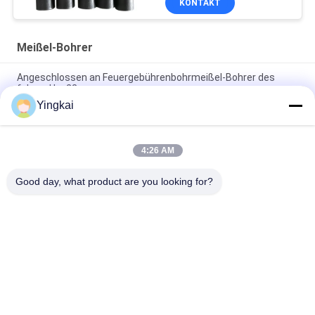
KONTAKT
Meißel-Bohrer
Angeschlossen an Feuergebührenbohrmeißel-Bohrer des
felsen-Hex22
Yingkai
Blaues Hartmetall flaches Chipways spitzte sich Meißel-
Bohrer zu
4:26 AM
Bohrgerät-Hartmetall-hohe Verschleißfestigkeit sich
verjüngende Meißel-Bohrer des Felsen-7°
Good day, what product are you looking for?
Beliebte Kategorien
Alle
Rock Bohrwerkzeuge
Bohrgeräte DTH
Knopf-Bohrer
DTH-Hämmer