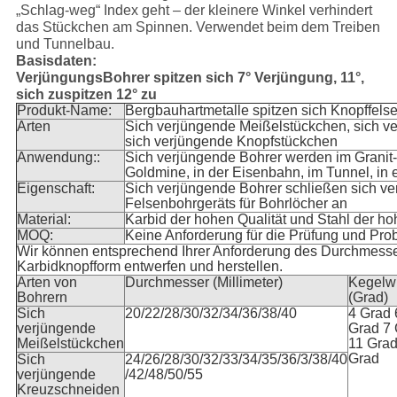
„Schlag-weg“ Index geht – der kleinere Winkel verhindert
das Stückchen am Spinnen. Verwendet beim dem Treiben
und Tunnelbau.
Basisdaten:
VerjüngungsBohrer spitzen sich 7° Verjüngung, 11°,
sich zuspitzen 12° zu
Produkt-Name:
Bergbauhartmetalle spitzen sich Knopffel
Arten
Sich verjüngende Meißelstückchen, sich v
sich verjüngende Knopfstückchen
Anwendung::
Sich verjüngende Bohrer werden im Granit-
Goldmine, in der Eisenbahn, im Tunnel, in e
Eigenschaft:
Sich verjüngende Bohrer schließen sich v
Felsenbohrgeräts für Bohrlöcher an
Material:
Karbid der hohen Qualität und Stahl der ho
MOQ:
Keine Anforderung für die Prüfung und Pro
Wir können entsprechend Ihrer Anforderung des Durchmesser
Karbidknopfform entwerfen und herstellen.
Arten von
Durchmesser (Millimeter)
Kegelw
Bohrern
(Grad)
Sich
20/22/28/30/32/34/36/38/40
4 Grad 
verjüngende
Grad 7
Meißelstückchen
11 Grad
Grad
Sich
24/26/28/30/32/33/34/35/36/3/38/40
verjüngende
/42/48/50/55
Kreuzschneiden