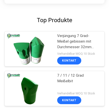
Top Produkte
Verjüngung 7 Grad-
Meißel gebissen mit
Durchmesser 32mm
34mm 36mm 38mm
Verhandelbar MOQ:10 Stück
40mm 42mm
KONTAKT
7 / 11 / 12 Grad
Meißelbit
Verhandelbar MOQ:10 Stück
KONTAKT