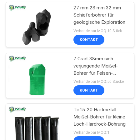
27 mm 28 mm 32 mm
Schieferbohrer für
geologische Exploration
Verhandelbar MOQ:10 Stück
KONTAKT
7 Grad-38mm sich
verjüngende Meißel-
Bohrer für Felsen-
Bergbau-Bohrung
Verhandelbar MOQ:50 Stücke
KONTAKT
Tc15-20 Hartmetall-
Meißel-Bohrer für kleine
Loch-Hardrock-Bohrung
Verhandelbar MOQ:1