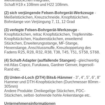
Meißelstückchen integraler,
Schaft H19 x 108mm und H22 108mm.
(2) sich verjüngende Felsen-Bohrgerät-Werkzeuge
-
Meißelstückchen, Kreuzschneide, Knopfstückchen,
Bohrstange von Verjüngung 7, 11, 12 Grad
(3) verlegte Felsen-Bohrgerät-Werkzeuge
-
Knopfstückchen, retrac Knopfstückchen, Tropfenmitte-
Knopfstückchen, Haubenstückchen, erweiternd
Stückchen, Erweiterungsstange, MF-Stange,
Hexenstange, Anschlussmuffe, Kreuzkoppelung des
Fadens R25, R28, R32, R38, T38, T45, T51, ST58, ST68.
(4) Schaft-Adapter (auffallende Stangen)
- gleichwertig
mit Atlas Copco, Furukawa, Gardner Genver, Ingersoll-
Rand etc.
(5) Unten-d-Loch (DTH) Bits&-Hämmer
- 3", 4", 5", 6", 8"
Hammer und DTH-Knopfstückchen (Durchmesser 80mm -
305mm)
Andere Produkte: Dreikegelige Stückchen, PDC-
Stückchen, selbst- bohrende hohle Ankerstange etc.
Unternehmensinformationen