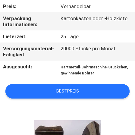
Preis:
Verhandelbar
TRETEN
Verpackung
Kartonkasten oder -Holzkiste
SIE
Informationen:
MIT
Lieferzeit:
25 Tage
UNS
Versorgungsmaterial-
20000 Stücke pro Monat
IN
Fähigkeit:
VERBINDUNG
Ausgesucht:
,
Hartmetall-Bohrmaschine-Stückchen
gewinnende Bohrer
FORDERN
BESTPREIS
SIE EIN
ZITAT
SITEMAP