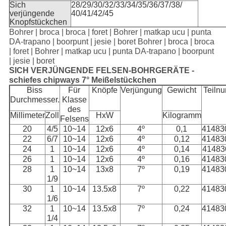
Sich
28/29/30/32/33/34/35/36/37/38/
verjüngende
40/41/42/45
Knopfstückchen
Bohrer | broca | broca | foret | Bohrer | matkap ucu | punta
DA-trapano | boorpunt | jesie | boret Bohrer | broca | broca
| foret | Bohrer | matkap ucu | punta DA-trapano | boorpunt
| jesie | boret
SICH VERJÜNGENDE FELSEN-BOHRGERÄTE -
schiefes chipways 7° Meißelstückchen
Biss
Für
Knöpfe
Verjüngung
Gewicht
Teiln
Durchmesser.
Klasse
des
Millimeter
Zoll
HxW
Kilogramm
Felsens
20
4/5
10~14
12x6
4º
0,1
41483
22
6/7
10~14
12x6
4º
0,12
41483
24
1
10~14
12x6
4º
0,14
41483
26
1
10~14
12x6
4º
0,16
41483
28
1
10~14
13x8
7º
0,19
41483
1/9
30
1
10~14
13.5x8
7º
0,22
41483
1/6
32
1
10~14
13.5x8
7º
0,24
41483
1/4